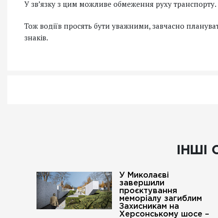
У зв’язку з цим можливе обмеження руху транспорту.
Тож водіїв просять бути уважними, завчасно планув
знаків.
ІНШІ 
У Миколаєві
завершили
проєктування
меморіалу загиблим
Захисникам на
Херсонському шосе –