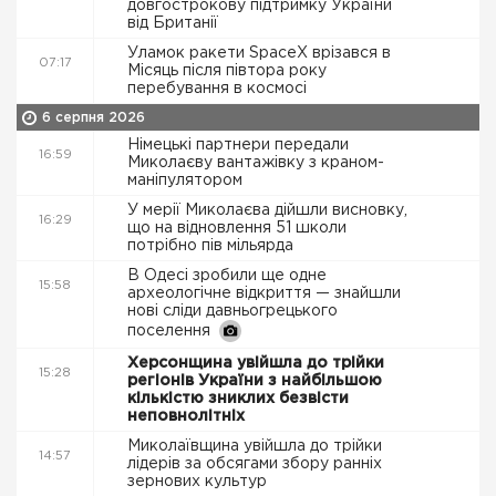
довгострокову підтримку України
від Британії
Уламок ракети SpaceX врізався в
07:17
Місяць після півтора року
перебування в космосі
6 серпня 2026
Німецькі партнери передали
16:59
Миколаєву вантажівку з краном-
маніпулятором
У мерії Миколаєва дійшли висновку,
16:29
що на відновлення 51 школи
потрібно пів мільярда
В Одесі зробили ще одне
15:58
археологічне відкриття — знайшли
нові сліди давньогрецького
поселення
Херсонщина увійшла до трійки
15:28
регіонів України з найбільшою
кількістю зниклих безвісти
неповнолітніх
Миколаївщина увійшла до трійки
14:57
лідерів за обсягами збору ранніх
зернових культур