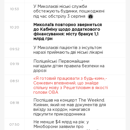
У Миколаєві міські служби
10:53
обстежують будинки, пошкоджені
під час обстрілу 3 серпня
Миколаїв повторно звернеться
10:20
до Кабміну щодо додаткового
фінансування: місту бракує 1,1
млрд грн
У Миколаєві пацієнтів з інсультом
09:52
наразі приймають дві міські лікарні
Поліцейські Первомайщини
09:19
нагадали дітям правила безпеки на
дорозі
«Я готовий працювати з будь-ким»,-
08:51
Сєнкевич впевнений, що знайде
спільну мову з Решетіловим в якості
голови ОВА
Поспішав на концерт The Weeknd.
08:18
Киянин, який не мав документів для
виїзду за кордон, намагався
підкупити прикордонника
Не менше $4 млрд на рік: у
07:50
Міноборони заявили про