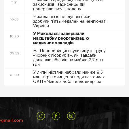
Миколаїв продовжує підтримувати
11:21
захисників і захисниць, які
повертаються з полону
Миколаївські веслувальники
10:53
здобули п’ять медалей на чемпіонаті
України
У Миколаєві завершили
10:20
масштабну реорганізацію
медичних закладів
На Первомайщині судитимуть групу
09:52
«чорних лісорубів», які завдали
довкіллю збитків на майже 2,7 млн
грн
У липні містяни набрали майже 8,5
09:19
млн літрів очищеної води на точках
ОКП «Миколаївоблтеплоенерго».
@gmail.com