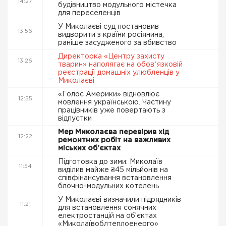
14:27
будівництво модульного містечка
для переселенців
У Миколаєві суд постановив
13:56
видворити з країни росіянина,
раніше засудженого за вбивство
Директорка «Центру захисту
13:26
тварин» наполягає на обовʼязковій
реєстрації домашніх улюбленців у
Миколаєві
«Голос Америки» відновлює
12:55
мовлення українською. Частину
працівників уже повертають з
відпустки
Мер Миколаєва перевірив хід
12:22
ремонтних робіт на важливих
міських об'єктах
Підготовка до зими: Миколаїв
11:54
виділив майже ₴45 мільйонів на
співфінансування встановлення
блочно-модульних котелень
У Миколаєві визначили підрядників
11:21
для встановлення сонячних
електростанцій на об’єктах
«Миколаївоблтеплоенерго»