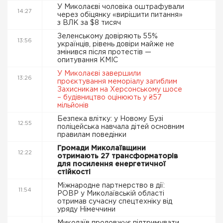
У Миколаєві чоловіка оштрафували
14:27
через обіцянку «вирішити питання»
з ВЛК за $8 тисяч
Зеленському довіряють 55%
13:56
українців, рівень довіри майже не
змінився після протестів —
опитування КМІС
У Миколаєві завершили
13:26
проєктування меморіалу загиблим
Захисникам на Херсонському шосе
– будівництво оцінюють у ₴57
мільйонів
Безпека влітку: у Новому Бузі
12:55
поліцейська навчала дітей основним
правилам поведінки
Громади Миколаївщини
12:22
отримають 27 трансформаторів
для посилення енергетичної
стійкості
Міжнародне партнерство в дії:
11:54
РОВР у Миколаївській області
отримав сучасну спецтехніку від
уряду Німеччини