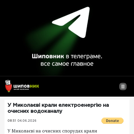
У Миколаєві крали електроенергію на
очисних водоканалу
08:51
04.06.2026
У Миколаєві на очисних спорудах крали