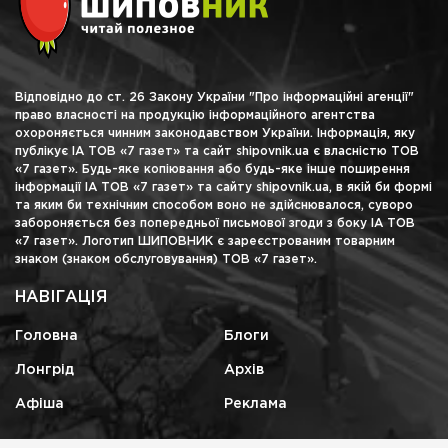
Відповідно до ст. 26 Закону України "Про інформаційні агенції"
право власності на продукцію інформаційного агентства
охороняється чинним законодавством України. Інформація, яку
публікує ІА ТОВ «7 газет» та сайт shipovnik.ua є власністю ТОВ
«7 газет». Будь-яке копіювання або будь-яке інше поширення
інформації ІА ТОВ «7 газет» та сайту shipovnik.ua, в якій би формі
та яким би технічним способом воно не здійснювалося, суворо
забороняється без попередньої письмової згоди з боку ІА ТОВ
«7 газет». Логотип ШИПОВНИК є зареєстрованим товарним
знаком (знаком обслуговування) ТОВ «7 газет».
НАВІГАЦІЯ
Головна
Блоги
Лонгрід
Архів
Афіша
Реклама