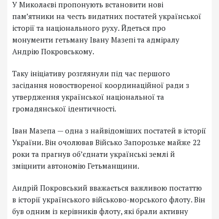
У Миколаєві пропонують встановити нові
пам’ятники на честь видатних постатей української
історії та національного руху. Йдеться про
монументи гетьману Івану Мазепі та адміралу
Андрію Покровському.
Таку ініціативу розглянули під час першого
засідання новоствореної координаційної ради з
утвердження української національної та
громадянської ідентичності.
Іван Мазепа — одна з найвідоміших постатей в історії
України. Він очолював Військо Запорозьке майже 22
роки та прагнув об’єднати українські землі й
зміцнити автономію Гетьманщини.
Андрій Покровський вважається важливою постаттю
в історії українського військово-морського флоту. Він
був одним із керівників флоту, які брали активну