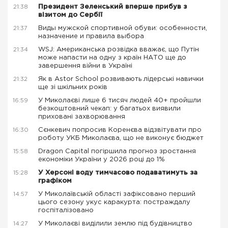
Президент Зеленський вперше прибув з
21:38
візитом до Сербії
Виды мужской спортивной обуви: особенности,
21:37
назначение и правила выбора
WSJ: Американська розвідка вважає, що Путін
21:34
може напасти на одну з країн НАТО ще до
завершення війни в Україні
Як в Astor School розвивають лідерські навички
21:32
ще зі шкільних років
У Миколаєві лише 6 тисяч людей 40+ пройшли
16:59
безкоштовний чекап: у багатьох виявили
приховані захворювання
Сєнкевич попросив Коренєва відзвітувати про
16:30
роботу УКБ Миколаєва, що не виконує бюджет
Dragon Capital погіршила прогноз зростання
15:58
економіки України у 2026 році до 1%
У Херсоні воду тимчасово подаватимуть за
15:28
графіком
У Миколаївській області зафіксовано перший
14:57
цього сезону укус каракурта: постраждалу
госпіталізовано
У Миколаєві виділили землю під будівництво
14:27