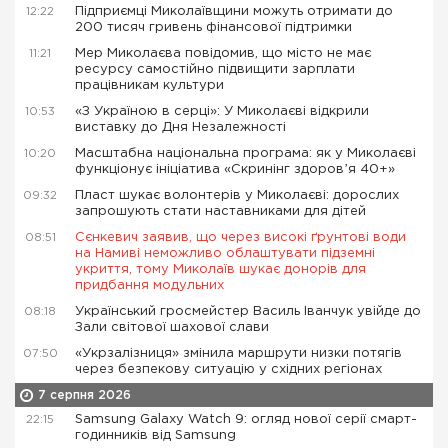
Підприємці Миколаївщини можуть отримати до
12:22
200 тисяч гривень фінансової підтримки
Мер Миколаєва повідомив, що місто не має
11:21
ресурсу самостійно підвищити зарплати
працівникам культури
«З Україною в серці»: У Миколаєві відкрили
10:53
виставку до Дня Незалежності
Масштабна національна програма: як у Миколаєві
10:20
функціонує ініціатива «Скринінг здоровʼя 40+»
Пласт шукає волонтерів у Миколаєві: дорослих
09:32
запрошують стати наставниками для дітей
Сєнкевич заявив, що через високі ґрунтові води
08:51
на Намиві неможливо облаштувати підземні
укриття, тому Миколаїв шукає донорів для
придбання модульних
Український гросмейстер Василь Іванчук увійде до
08:18
Зали світової шахової слави
«Укрзалізниця» змінила маршрути низки потягів
07:50
через безпекову ситуацію у східних регіонах
7 серпня 2026
Samsung Galaxy Watch 9: огляд нової серії смарт-
22:15
годинників від Samsung