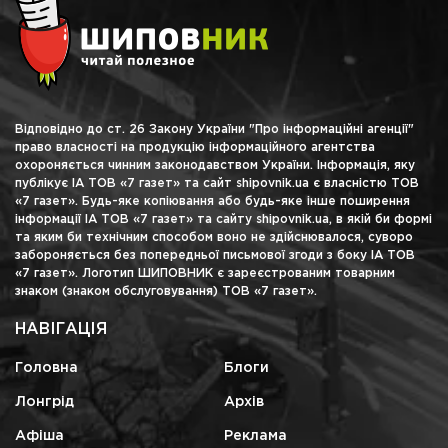
Відповідно до ст. 26 Закону України "Про інформаційні агенції"
право власності на продукцію інформаційного агентства
охороняється чинним законодавством України. Інформація, яку
публікує ІА ТОВ «7 газет» та сайт shipovnik.ua є власністю ТОВ
«7 газет». Будь-яке копіювання або будь-яке інше поширення
інформації ІА ТОВ «7 газет» та сайту shipovnik.ua, в якій би формі
та яким би технічним способом воно не здійснювалося, суворо
забороняється без попередньої письмової згоди з боку ІА ТОВ
«7 газет». Логотип ШИПОВНИК є зареєстрованим товарним
знаком (знаком обслуговування) ТОВ «7 газет».
НАВІГАЦІЯ
Головна
Блоги
Лонгрід
Архів
Афіша
Реклама