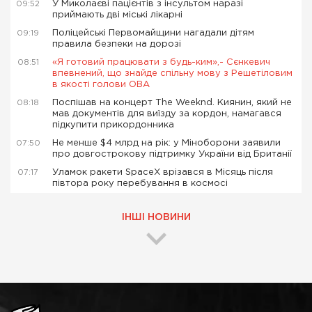
У Миколаєві пацієнтів з інсультом наразі
09:52
приймають дві міські лікарні
Поліцейські Первомайщини нагадали дітям
09:19
правила безпеки на дорозі
«Я готовий працювати з будь-ким»,- Сєнкевич
08:51
впевнений, що знайде спільну мову з Решетіловим
в якості голови ОВА
Поспішав на концерт The Weeknd. Киянин, який не
08:18
мав документів для виїзду за кордон, намагався
підкупити прикордонника
Не менше $4 млрд на рік: у Міноборони заявили
07:50
про довгострокову підтримку України від Британії
Уламок ракети SpaceX врізався в Місяць після
07:17
півтора року перебування в космосі
ІНШІ НОВИНИ