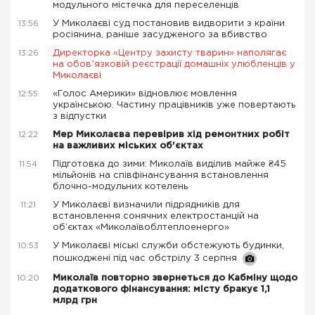
модульного містечка для переселенців
У Миколаєві суд постановив видворити з країни
13:56
росіянина, раніше засудженого за вбивство
Директорка «Центру захисту тварин» наполягає
13:26
на обовʼязковій реєстрації домашніх улюбленців у
Миколаєві
«Голос Америки» відновлює мовлення
12:55
українською. Частину працівників уже повертають
з відпустки
Мер Миколаєва перевірив хід ремонтних робіт
12:22
на важливих міських об'єктах
Підготовка до зими: Миколаїв виділив майже ₴45
11:54
мільйонів на співфінансування встановлення
блочно-модульних котелень
У Миколаєві визначили підрядників для
11:21
встановлення сонячних електростанцій на
об’єктах «Миколаївоблтеплоенерго»
У Миколаєві міські служби обстежують будинки,
10:53
пошкоджені під час обстрілу 3 серпня
Миколаїв повторно звернеться до Кабміну щодо
10:20
додаткового фінансування: місту бракує 1,1
млрд грн