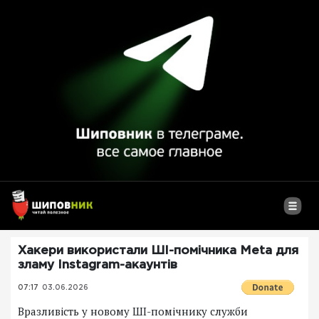
Хакери використали ШІ-помічника Meta для
зламу Instagram-акаунтів
07:17
03.06.2026
Вразливість у новому ШІ-помічнику служби