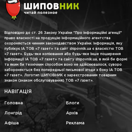
Відповідно до ст. 26 Закону України "Про інформаційні агенції"
право власності на продукцію інформаційного агентства
охороняється чинним законодавством України. Інформація, яку
публікує ІА ТОВ «7 газет» та сайт shipovnik.ua є власністю ТОВ
«7 газет». Будь-яке копіювання або будь-яке інше поширення
інформації ІА ТОВ «7 газет» та сайту shipovnik.ua, в якій би формі
та яким би технічним способом воно не здійснювалося, суворо
забороняється без попередньої письмової згоди з боку ІА ТОВ
«7 газет». Логотип ШИПОВНИК є зареєстрованим товарним
знаком (знаком обслуговування) ТОВ «7 газет».
НАВІГАЦІЯ
Головна
Блоги
Лонгрід
Архів
Афіша
Реклама