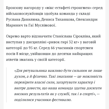
Бронзову нагороду у «мікс-естафеті стронгмен» серед
військовослужбовців здобула команда у складі
Руслана Данилюка, Дениса Тиханкова, Олександри
Маринич та Гаї Муслімової.
Окремо варто відзначити Станіслава Сірокліна, який
виступав у дисципліні «ривок гирі 32 кг» у ваговій
категорії до 95 кг. Серед 66 учасників спортсмен
посів 8 місце, увійшовши до десятки найкращих
атлетів змагань у своїй категорії.
«Для рятувальника важливо бути сильним не лише
духом, а й фізично. Такі змагання — це можливість
перевірити власні сили, загартувати характер і
вкотре довести, що наша команда здатна досягати
високих результатів як у службі, так і в спорті», —
поділилися учасники фестивалю.