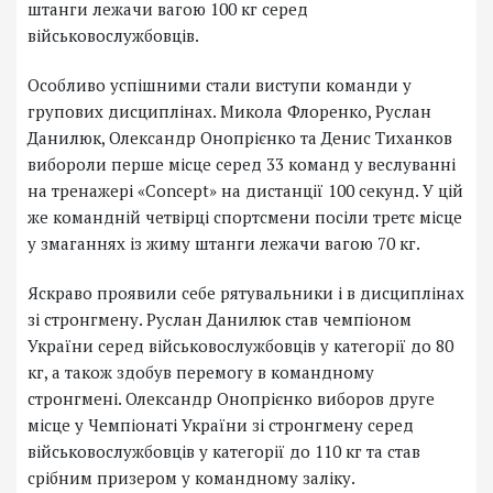
штанги лежачи вагою 100 кг серед
військовослужбовців.
Особливо успішними стали виступи команди у
групових дисциплінах. Микола Флоренко, Руслан
Данилюк, Олександр Онопрієнко та Денис Тиханков
вибороли перше місце серед 33 команд у веслуванні
на тренажері «Concept» на дистанції 100 секунд. У цій
же командній четвірці спортсмени посіли третє місце
у змаганнях із жиму штанги лежачи вагою 70 кг.
Яскраво проявили себе рятувальники і в дисциплінах
зі стронгмену. Руслан Данилюк став чемпіоном
України серед військовослужбовців у категорії до 80
кг, а також здобув перемогу в командному
стронгмені. Олександр Онопрієнко виборов друге
місце у Чемпіонаті України зі стронгмену серед
військовослужбовців у категорії до 110 кг та став
срібним призером у командному заліку.