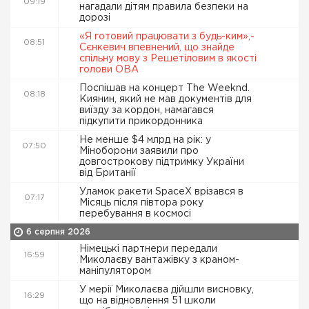
09:19
нагадали дітям правила безпеки на
дорозі
«Я готовий працювати з будь-ким»,-
08:51
Сєнкевич впевнений, що знайде
спільну мову з Решетіловим в якості
голови ОВА
Поспішав на концерт The Weeknd.
08:18
Киянин, який не мав документів для
виїзду за кордон, намагався
підкупити прикордонника
Не менше $4 млрд на рік: у
07:50
Міноборони заявили про
довгострокову підтримку України
від Британії
Уламок ракети SpaceX врізався в
07:17
Місяць після півтора року
перебування в космосі
6 серпня 2026
Німецькі партнери передали
16:59
Миколаєву вантажівку з краном-
маніпулятором
У мерії Миколаєва дійшли висновку,
16:29
що на відновлення 51 школи