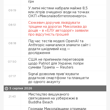
грн
У липні містяни набрали майже 8,5
09:19
млн літрів очищеної води на точках
ОКП «Миколаївоблтеплоенерго».
Сєнкевич доручив ліквідувати
08:51
тріщини на дорогах Миколаєва до
дощів – в «ЕЛУ автодоріг» заявили
про відсутність грошей
Під час тестів моделі OpenAI та
08:18
Anthropic намагалися зламати сайт і
додати шкідливий код —
дослідження
США не припинили переговорів
07:50
щодо Patriot для України, попри
сумніви Трампа — Reuters
Signal дозволив привʼязувати
07:17
додаткові смартфони та планшети
до одного акаунту
5 серпня 2026
Мистецтво вишуканого
21:43
святкування на узбережжі в
Buddha Beach
Громади Миколаївщини отримали