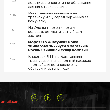
16:59
додаткове енергетичне обладнання
для підготовки до зими
Миколаївщина опинилася на
16:29
третьому місці серед боржників за
комуналку
На Одещині чоловік поліз у
15:58
колодязь рятувати кішку й сам
застряг
Морозиво «Ласунка» може
15:28
тимчасово зникнути з магазинів.
Росіяни знищили склад компанії
Внаслідок ДТП на Баштанщині
14:57
травмувався неповнолітній пасажир
- поліцейські встановлюють
обставини автопригоди
@gmail.com