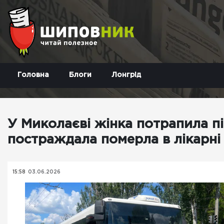
Головна
Блоги
Лонгрід
У Миколаєві жінка потрапила пі
постраждала померла в лікарні
15:58
03.06.2026