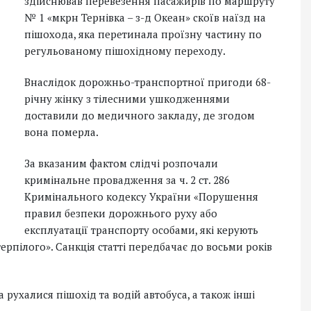
здійснював перевезення пасажирів по маршруту
№ 1 «мкрн Тернівка – з-д Океан» скоїв наїзд на
пішохода, яка перетинала проїзну частину по
регульованому пішохідному переходу.
Внаслідок дорожньо-транспортної пригоди 68-
річну жінку з тілесними ушкодженнями
доставили до медичного закладу, де згодом
вона померла.
За вказаним фактом слідчі розпочали
кримінальне провадження за ч. 2 ст. 286
Кримінального кодексу України «Порушення
правил безпеки дорожнього руху або
експлуатації транспорту особами, які керують
пілого». Санкція статті передбачає до восьми років
 рухалися пішохід та водій автобуса, а також інші