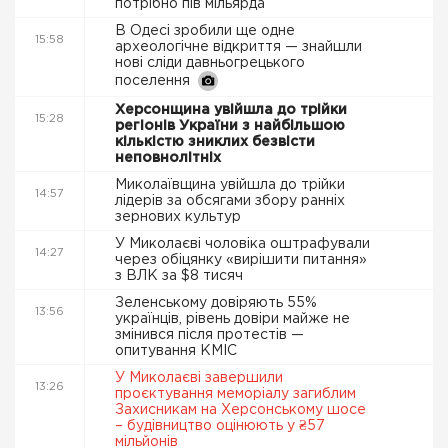
потрібно пів мільярда
В Одесі зробили ще одне
15:58
археологічне відкриття — знайшли
нові сліди давньогрецького
поселення
Херсонщина увійшла до трійки
15:28
регіонів України з найбільшою
кількістю зниклих безвісти
неповнолітніх
Миколаївщина увійшла до трійки
14:57
лідерів за обсягами збору ранніх
зернових культур
У Миколаєві чоловіка оштрафували
14:27
через обіцянку «вирішити питання»
з ВЛК за $8 тисяч
Зеленському довіряють 55%
13:56
українців, рівень довіри майже не
змінився після протестів —
опитування КМІС
У Миколаєві завершили
13:26
проєктування меморіалу загиблим
Захисникам на Херсонському шосе
– будівництво оцінюють у ₴57
мільйонів