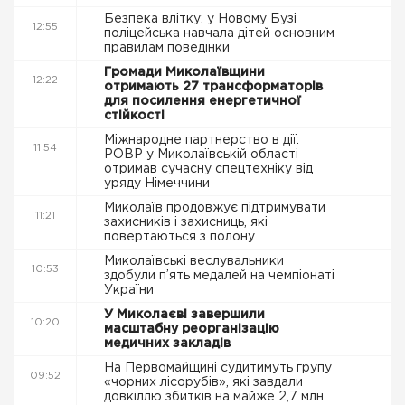
Безпека влітку: у Новому Бузі
12:55
поліцейська навчала дітей основним
правилам поведінки
Громади Миколаївщини
12:22
отримають 27 трансформаторів
для посилення енергетичної
стійкості
Міжнародне партнерство в дії:
11:54
РОВР у Миколаївській області
отримав сучасну спецтехніку від
уряду Німеччини
Миколаїв продовжує підтримувати
11:21
захисників і захисниць, які
повертаються з полону
Миколаївські веслувальники
10:53
здобули п’ять медалей на чемпіонаті
України
У Миколаєві завершили
10:20
масштабну реорганізацію
медичних закладів
На Первомайщині судитимуть групу
09:52
«чорних лісорубів», які завдали
довкіллю збитків на майже 2,7 млн