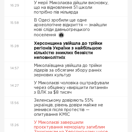
У мерії Миколаєва дійшли висновку,
16:29
що на відновлення 51 школи
потрібно пів мільярда
В Одесі зробили ще одне
15:58
археологічне відкриття — знайшли
нові сліди давньогрецького
поселення
Херсонщина увійшла до трійки
15:28
регіонів України з найбільшою
кількістю зниклих безвісти
неповнолітніх
Миколаївщина увійшла до трійки
14:57
лідерів за обсягами збору ранніх
зернових культур
У Миколаєві чоловіка оштрафували
14:27
через обіцянку «вирішити питання»
з ВЛК за $8 тисяч
Зеленському довіряють 55%
13:56
українців, рівень довіри майже не
змінився після протестів —
опитування КМІС
У Миколаєві завершили
13:26
проєктування меморіалу загиблим