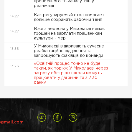
провоєнного тг-каналу. Він у
реанімації
Как регулируемый стол помогает
14:27
дольше сохранять рабочий темп
Вже з вересня у Миколаєві немає
14:27
грошей на зарплати працівникам
культури, - мер
У Миколаєві відкривають сучасне
13:56
реабілітаційне відділення та
запрошують фахівців до команди
«Освітній процес точно не буде
13:26
таким, як торік»: У Миколаєві через
загрозу обстрілів школи можуть
працювати у дві зміни та з 7:30
ранку
@gmail.com