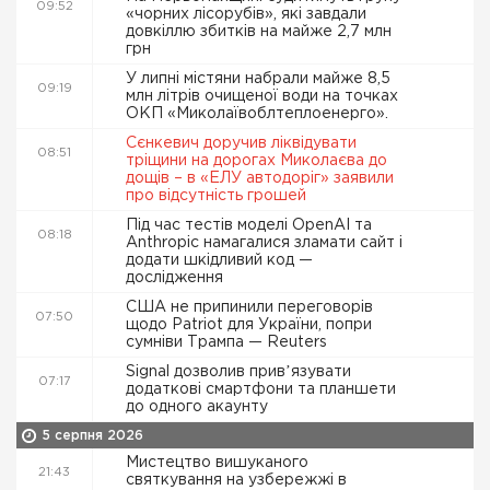
09:52
«чорних лісорубів», які завдали
довкіллю збитків на майже 2,7 млн
грн
У липні містяни набрали майже 8,5
09:19
млн літрів очищеної води на точках
ОКП «Миколаївоблтеплоенерго».
Сєнкевич доручив ліквідувати
08:51
тріщини на дорогах Миколаєва до
дощів – в «ЕЛУ автодоріг» заявили
про відсутність грошей
Під час тестів моделі OpenAI та
08:18
Anthropic намагалися зламати сайт і
додати шкідливий код —
дослідження
США не припинили переговорів
07:50
щодо Patriot для України, попри
сумніви Трампа — Reuters
Signal дозволив привʼязувати
07:17
додаткові смартфони та планшети
до одного акаунту
5 серпня 2026
Мистецтво вишуканого
21:43
святкування на узбережжі в