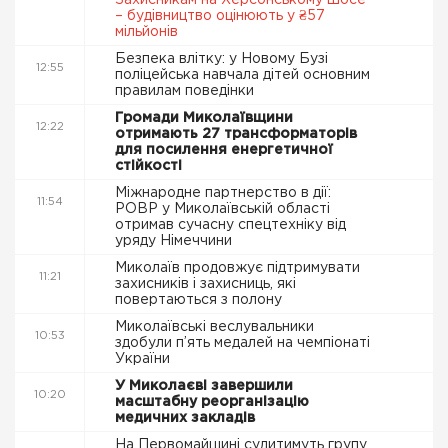
Захисникам на Херсонському шосе
– будівництво оцінюють у ₴57
мільйонів
Безпека влітку: у Новому Бузі
12:55
поліцейська навчала дітей основним
правилам поведінки
Громади Миколаївщини
12:22
отримають 27 трансформаторів
для посилення енергетичної
стійкості
Міжнародне партнерство в дії:
11:54
РОВР у Миколаївській області
отримав сучасну спецтехніку від
уряду Німеччини
Миколаїв продовжує підтримувати
11:21
захисників і захисниць, які
повертаються з полону
Миколаївські веслувальники
10:53
здобули п’ять медалей на чемпіонаті
України
У Миколаєві завершили
10:20
масштабну реорганізацію
медичних закладів
На Первомайщині судитимуть групу