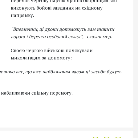
передав чергову партію дронів оборонцям, які
виконують бойові завдання на східному
напрямку.
“Впевнений, ці дрони допоможуть вам нищити
ворога і берегти особовий склад”, - сказав мер.
Своєю чергою військові подякували
миколаївцям за допомогу:
певняю вас, що вже найближчим часом ці засоби будуть
, наближаючи спільну перемогу.