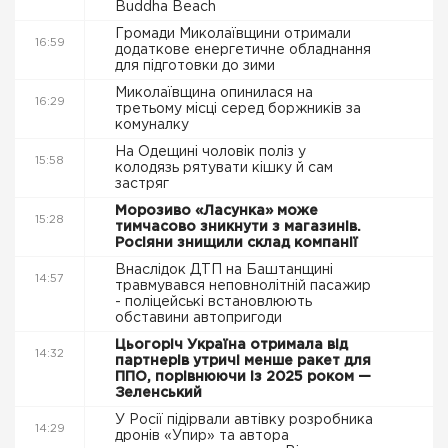
Buddha Beach
Громади Миколаївщини отримали
16:59
додаткове енергетичне обладнання
для підготовки до зими
Миколаївщина опинилася на
16:29
третьому місці серед боржників за
комуналку
На Одещині чоловік поліз у
15:58
колодязь рятувати кішку й сам
застряг
Морозиво «Ласунка» може
15:28
тимчасово зникнути з магазинів.
Росіяни знищили склад компанії
Внаслідок ДТП на Баштанщині
14:57
травмувався неповнолітній пасажир
- поліцейські встановлюють
обставини автопригоди
Цьогоріч Україна отримала від
14:32
партнерів утричі менше ракет для
ППО, порівнюючи із 2025 роком —
Зеленський
У Росії підірвали автівку розробника
14:29
дронів «Упир» та автора