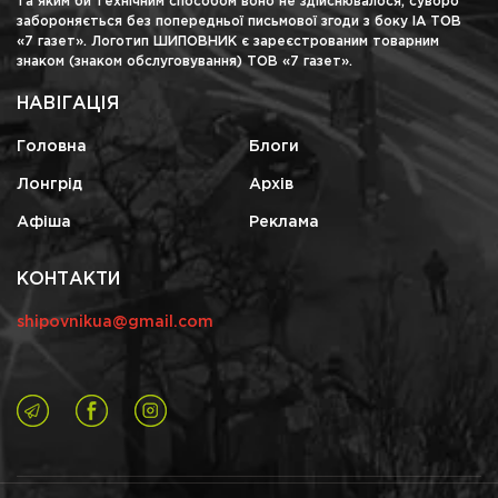
та яким би технічним способом воно не здійснювалося, суворо
забороняється без попередньої письмової згоди з боку ІА ТОВ
«7 газет». Логотип ШИПОВНИК є зареєстрованим товарним
знаком (знаком обслуговування) ТОВ «7 газет».
НАВІГАЦІЯ
Головна
Блоги
Лонгрід
Архів
Афіша
Реклама
КОНТАКТИ
shipovnikua@gmail.com