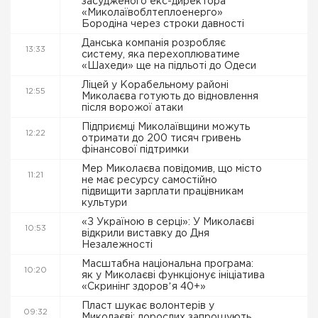
засудженого екс-директора
«Миколаївоблтеплоенерго»
Бородіна через строки давності
Данська компанія розробляє
13:33
систему, яка перехоплюватиме
«Шахеди» ще на підльоті до Одеси
Ліцей у Корабельному районі
12:55
Миколаєва готують до відновлення
після ворожої атаки
Підприємці Миколаївщини можуть
12:22
отримати до 200 тисяч гривень
фінансової підтримки
Мер Миколаєва повідомив, що місто
11:21
не має ресурсу самостійно
підвищити зарплати працівникам
культури
«З Україною в серці»: У Миколаєві
10:53
відкрили виставку до Дня
Незалежності
Масштабна національна програма:
10:20
як у Миколаєві функціонує ініціатива
«Скринінг здоровʼя 40+»
Пласт шукає волонтерів у
09:32
Миколаєві: дорослих запрошують