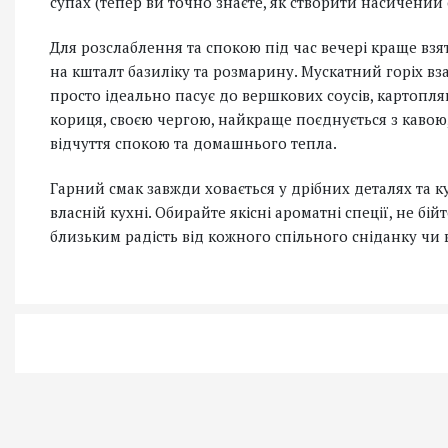
супах (тепер ви точно знаєте, як створити насичений 
Для розслаблення та спокою під час вечері краще взят
на кшталт базиліку та розмарину. Мускатний горіх вза
просто ідеально пасує до вершкових соусів, картопля
кориця, своєю чергою, найкраще поєднується з кавою,
відчуття спокою та домашнього тепла.
Гарний смак завжди ховається у дрібних деталях та к
власній кухні. Обирайте якісні ароматні спеції, не б
близьким радість від кожного спільного сніданку чи 