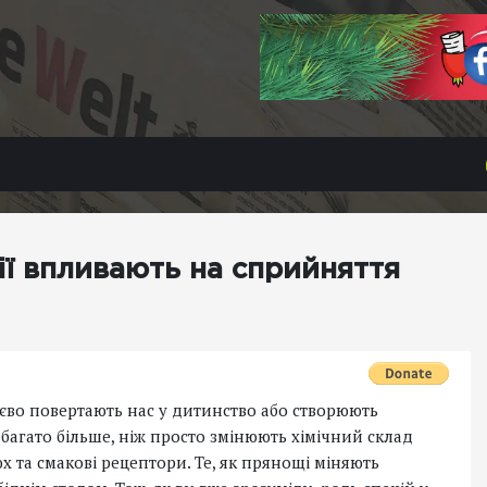
еції впливають на сприйняття
єво повертають нас у дитинство або створюють
 набагато більше, ніж просто змінюють хімічний склад
х та смакові рецептори. Те, як прянощі міняють