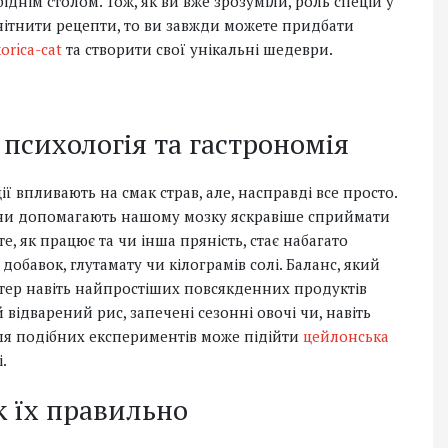
іднім столом. Тож, як ви вже зрозуміли, роль спецій у
анітнити рецепти, то ви завжди можете придбати
korica-cat
та створити свої унікальні шедеври.
 психологія та гастрономія
ції впливають на смак страв, але, насправді все просто.
они допомагають нашому мозку яскравіше сприймати
е, як працює та чи інша пряність, стає набагато
обавок, глутамату чи кілограмів солі. Баланс, який
тер навіть найпростіших повсякденних продуктів
 відварений рис, запечені сезонні овочі чи, навіть
для подібних експериментів може підійти
цейлонська
і.
к їх правильно