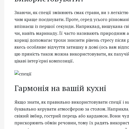
Знаючи, як спеції змінюють смак страви, ви з легкістю 
чим краще поєднувати. Проте, серед усього різномані
впізнаєш із першої секунди. Наприклад, вишукана св
чи, навіть маринаду. Її часто називають природним
кориці допомагає трохи знизити рівень стресу після
якесь особливе відчуття затишку в домі (ось вам відпо
цю пряність також можна використовувати, як пахучій
цікаві інтер'єрні композиції.
Гармонія на вашій кухні
Якщо знати, як правильно використовувати спеції і 
буквально керувати атмосферою за столом. Наприклад,
свіжий імбир, гострий перець або кардамон. Вони чуд
прискорюють обмін речовин, тому їх радять використ