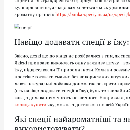
сприйняття страв, зрештою і формує наш настрій за об
кулінарії значна, а якщо вам хочеться якось урізном
ароматну пряність
https://banka-speciy.in.ua/ua/specii/
Навіщо додавати спеції в їжу:
Звісно, деякі ще до кінця не розібралися з тим, як спе
Якісні приправи виконують одну важливу штуку – в
їжу, підкреслюючи її природні ноти. Коли ви розумієт
простіше готувати смачно без використання штучних д
дають натуральні добавки допомагає розкрити харак
(ось навіщо додавати спеції в їжу), будь-то звичайний
кава, з додаванням чогось незвичного. Наприклад, 
кориця купити
яку, можна з доставкою по всій Україн
Які спеції найароматніші та я
використовувати?