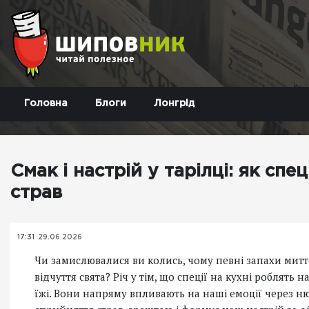
Головна
Блоги
Лонгрід
Смак і настрій у тарілці: як сп
страв
17:31
29.06.2026
Чи замислювалися ви колись, чому певні запахи митт
відчуття свята? Річ у тім, що спеції на кухні роблять
їжі. Вони напряму впливають на наші емоції через ню