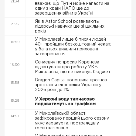
21:34
вважає, що Путін може напасти на
одну з країн НАТО ще до
завершення війни в Україні
Як в Astor School розвивають
21:32
лідерські навички ще зі шкільних
років
У Миколаєві лише 6 тисяч людей
16:59
40+ пройшли безкоштовний чекап:
у багатьох виявили приховані
захворювання
Сєнкевич попросив Коренєва
16:30
відзвітувати про роботу УКБ
Миколаєва, що не виконує бюджет
Dragon Capital погіршила прогноз
15:58
зростання економіки України у
2026 році до 1%
У Херсоні воду тимчасово
15:28
подаватимуть за графіком
У Миколаївській області
14:57
зафіксовано перший цього сезону
укус каракурта: постраждалу
госпіталізовано