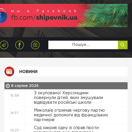
НОВИНИ
8 серпня 2026
З окупованої Херсонщини
15:38
повернули дітей, яких змушували
відвідувати російські школи
Миколаїв отримав чергову партію
14:57
медичної допомоги від французьких
партнерів
Суд закрив одну зі справ проти
14:27