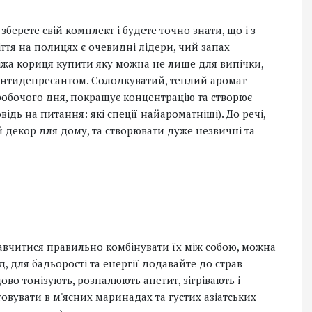
зберете свій комплект і будете точно знати, що і з
ття на полицях є очевидні лідери, чий запах
іжа кориця купити яку можна не лише для випічки,
 антидепресантом. Солодкуватий, теплий аромат
 робочого дня, покращує концентрацію та створює
відь на питання: які спеції найароматніші). До речі,
 декор для дому, та створювати дуже незвичні та
навчитися правильно комбінувати їх між собою, можна
 для бадьорості та енергії додавайте до страв
ово тонізують, розпалюють апетит, зігрівають і
овувати в м'ясних маринадах та густих азіатських