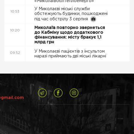
«Миколаївоблтеплоенерго»
У Миколаєві міські служби
10:53
обстежують будинки, пошкоджені
під час обстрілу 3 серпня
Миколаїв повторно звернеться
10:20
до Кабміну щодо додаткового
фінансування: місту бракує 1,1
млрд грн
У Миколаєві пацієнтів з інсультом
09:52
наразі приймають дві міські лікарні
@gmail.com