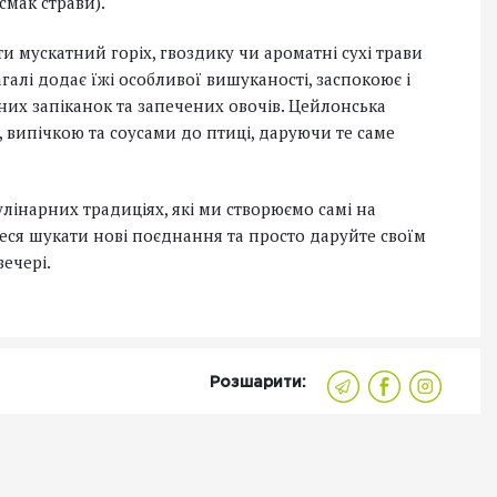
смак страви).
и мускатний горіх, гвоздику чи ароматні сухі трави
галі додає їжі особливої вишуканості, заспокоює і
них запіканок та запечених овочів. Цейлонська
 випічкою та соусами до птиці, даруючи те саме
улінарних традиціях, які ми створюємо самі на
ійтеся шукати нові поєднання та просто даруйте своїм
вечері.
Розшарити: