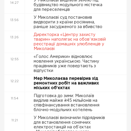
У Миколаєві виділили землю під
14:27
будівництво модульного містечка
для переселенців
У Миколаєві суд постановив
13:56
видворити з країни росіянина,
раніше засудженого за вбивство
Директорка «Центру захисту
13:26
тварин» наполягає на обовʼязковій
реєстрації домашніх улюбленців у
Миколаєві
«Голос Америки» відновлює
12:55
мовлення українською. Частину
працівників уже повертають з
відпустки
Мер Миколаєва перевірив хід
12:22
ремонтних робіт на важливих
міських об'єктах
Підготовка до зими: Миколаїв
11:54
виділив майже ₴45 мільйонів на
співфінансування встановлення
блочно-модульних котелень
У Миколаєві визначили підрядників
11:21
для встановлення сонячних
електростанцій на об’єктах