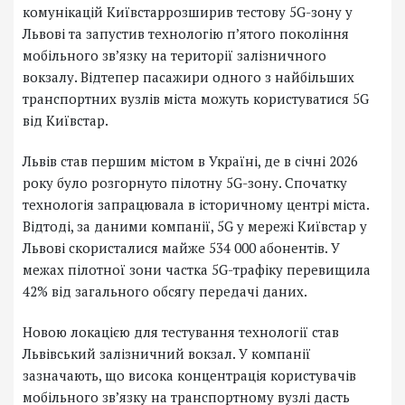
комунікацій Київстаррозширив тестову 5G-зону у
Львові та запустив технологію п’ятого покоління
мобільного зв’язку на території залізничного
вокзалу. Відтепер пасажири одного з найбільших
транспортних вузлів міста можуть користуватися 5G
від Київстар.
Львів став першим містом в Україні, де в січні 2026
року було розгорнуто пілотну 5G-зону. Спочатку
технологія запрацювала в історичному центрі міста.
Відтоді, за даними компанії, 5G у мережі Київстар у
Львові скористалися майже 534 000 абонентів. У
межах пілотної зони частка 5G-трафіку перевищила
42% від загального обсягу передачі даних.
Новою локацією для тестування технології став
Львівський залізничний вокзал. У компанії
зазначають, що висока концентрація користувачів
мобільного зв’язку на транспортному вузлі дасть