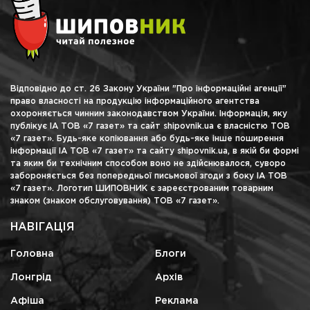
Відповідно до ст. 26 Закону України "Про інформаційні агенції"
право власності на продукцію інформаційного агентства
охороняється чинним законодавством України. Інформація, яку
публікує ІА ТОВ «7 газет» та сайт shipovnik.ua є власністю ТОВ
«7 газет». Будь-яке копіювання або будь-яке інше поширення
інформації ІА ТОВ «7 газет» та сайту shipovnik.ua, в якій би формі
та яким би технічним способом воно не здійснювалося, суворо
забороняється без попередньої письмової згоди з боку ІА ТОВ
«7 газет». Логотип ШИПОВНИК є зареєстрованим товарним
знаком (знаком обслуговування) ТОВ «7 газет».
НАВІГАЦІЯ
Головна
Блоги
Лонгрід
Архів
Афіша
Реклама