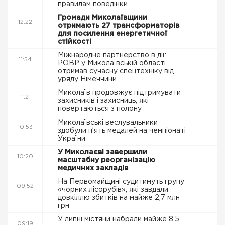
правилам поведінки
Громади Миколаївщини
12:22
отримають 27 трансформаторів
для посилення енергетичної
стійкості
Міжнародне партнерство в дії:
11:54
РОВР у Миколаївській області
отримав сучасну спецтехніку від
уряду Німеччини
Миколаїв продовжує підтримувати
11:21
захисників і захисниць, які
повертаються з полону
Миколаївські веслувальники
10:53
здобули п’ять медалей на чемпіонаті
України
У Миколаєві завершили
10:20
масштабну реорганізацію
медичних закладів
На Первомайщині судитимуть групу
09:52
«чорних лісорубів», які завдали
довкіллю збитків на майже 2,7 млн
грн
У липні містяни набрали майже 8,5
09:19