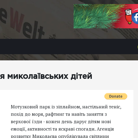
ля миколаївських дітей
Мотузковий парк із зіплайном, настільний теніс,
похід до моря, рафтинг та навіть заняття з
верхової їзди - кожен день дарує дітям нові
емоції, активності та яскраві спогади. Агенція
розвитку Миколаєва опублікувала світлини