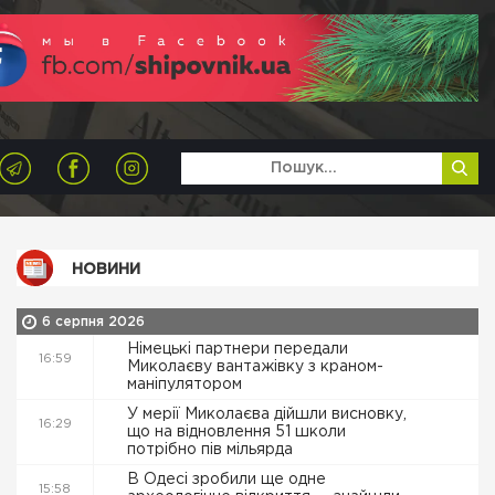
НОВИНИ
6 серпня 2026
Німецькі партнери передали
16:59
Миколаєву вантажівку з краном-
маніпулятором
У мерії Миколаєва дійшли висновку,
16:29
що на відновлення 51 школи
потрібно пів мільярда
В Одесі зробили ще одне
15:58