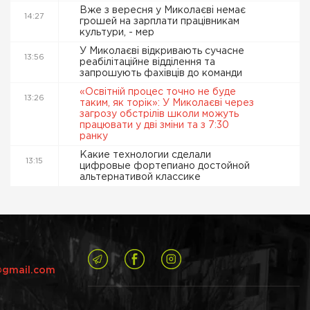
Вже з вересня у Миколаєві немає
14:27
грошей на зарплати працівникам
культури, - мер
У Миколаєві відкривають сучасне
13:56
реабілітаційне відділення та
запрошують фахівців до команди
«Освітній процес точно не буде
13:26
таким, як торік»: У Миколаєві через
загрозу обстрілів школи можуть
працювати у дві зміни та з 7:30
ранку
Какие технологии сделали
13:15
цифровые фортепиано достойной
альтернативой классике
@gmail.com