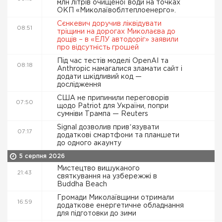
млн літрів очищеної води на точках
ОКП «Миколаївоблтеплоенерго».
Сєнкевич доручив ліквідувати
08:51
тріщини на дорогах Миколаєва до
дощів – в «ЕЛУ автодоріг» заявили
про відсутність грошей
Під час тестів моделі OpenAI та
08:18
Anthropic намагалися зламати сайт і
додати шкідливий код —
дослідження
США не припинили переговорів
07:50
щодо Patriot для України, попри
сумніви Трампа — Reuters
Signal дозволив привʼязувати
07:17
додаткові смартфони та планшети
до одного акаунту
5 серпня 2026
Мистецтво вишуканого
21:43
святкування на узбережжі в
Buddha Beach
Громади Миколаївщини отримали
16:59
додаткове енергетичне обладнання
для підготовки до зими