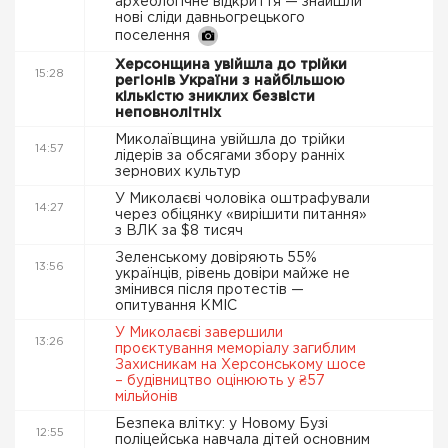
археологічне відкриття — знайшли
нові сліди давньогрецького
поселення
Херсонщина увійшла до трійки
15:28
регіонів України з найбільшою
кількістю зниклих безвісти
неповнолітніх
Миколаївщина увійшла до трійки
14:57
лідерів за обсягами збору ранніх
зернових культур
У Миколаєві чоловіка оштрафували
14:27
через обіцянку «вирішити питання»
з ВЛК за $8 тисяч
Зеленському довіряють 55%
13:56
українців, рівень довіри майже не
змінився після протестів —
опитування КМІС
У Миколаєві завершили
13:26
проєктування меморіалу загиблим
Захисникам на Херсонському шосе
– будівництво оцінюють у ₴57
мільйонів
Безпека влітку: у Новому Бузі
12:55
поліцейська навчала дітей основним