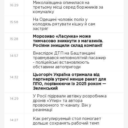
Миколаївщина опинилася на
16:29
третьому місці серед боржників за
комуналку
На Одещині чоловік поліз у
15:58
колодязь рятувати кішку й сам
застряг
Морозиво «Ласунка» може
15:28
тимчасово зникнути з магазинів.
Росіяни знищили склад компанії
Внаслідок ДТП на Баштанщині
14:57
травмувався неповнолітній пасажир
- поліцейські встановлюють
обставини автопригоди
Цьогоріч Україна отримала від
14:32
партнерів утричі менше ракет для
ППО, порівнюючи із 2025 роком —
Зеленський
У Росії підірвали автівку розробника
14:29
дронів «Упир» та автора
провоєнного тг-каналу. Він у
реанімації
Как регулируемый стол помогает
14:27
дольше сохранять рабочий темп