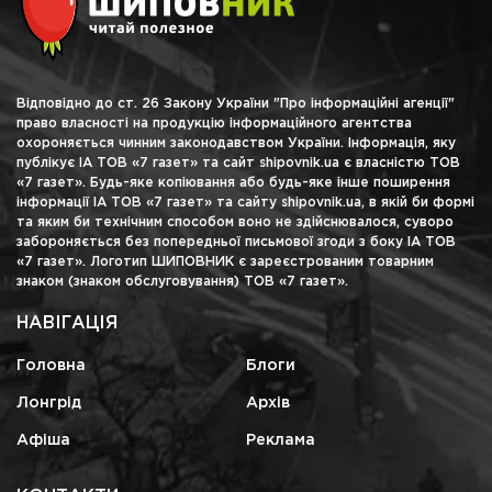
Відповідно до ст. 26 Закону України "Про інформаційні агенції"
право власності на продукцію інформаційного агентства
охороняється чинним законодавством України. Інформація, яку
публікує ІА ТОВ «7 газет» та сайт shipovnik.ua є власністю ТОВ
«7 газет». Будь-яке копіювання або будь-яке інше поширення
інформації ІА ТОВ «7 газет» та сайту shipovnik.ua, в якій би формі
та яким би технічним способом воно не здійснювалося, суворо
забороняється без попередньої письмової згоди з боку ІА ТОВ
«7 газет». Логотип ШИПОВНИК є зареєстрованим товарним
знаком (знаком обслуговування) ТОВ «7 газет».
НАВІГАЦІЯ
Головна
Блоги
Лонгрід
Архів
Афіша
Реклама