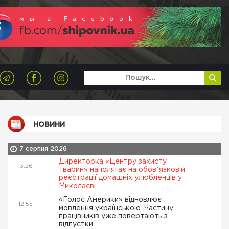
НОВИНИ
7 серпня 2026
Директорка «Центру захисту
13:26
тварин» наполягає на обовʼязковій
реєстрації домашніх улюбленців у
Миколаєві
«Голос Америки» відновлює
12:55
мовлення українською. Частину
працівників уже повертають з
відпустки