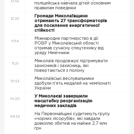
12:55
поліцейська навчала дітей основним
правилам поведінки
Громади Миколаївщини
12:22
отримають 27 трансформаторів
для посилення енергетичної
стійкості
Міжнародне партнерство в дії:
11:54
РОВР у Миколаївській області
отримав сучасну спецтехніку від
уряду Німеччини
Миколаїв продовжує підтримувати
11:21
захисників і захисниць, які
повертаються з полону
Миколаївські веслувальники
10:53
здобули п’ять медалей на чемпіонаті
України
У Миколаєві завершили
10:20
масштабну реорганізацію
медичних закладів
На Первомайщині судитимуть групу
09:52
«чорних лісорубів», які завдали
довкіллю збитків на майже 2,7 млн
грн