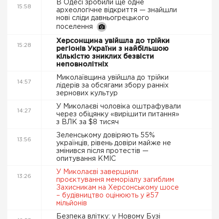
В Одесі зробили ще одне
15:58
археологічне відкриття — знайшли
нові сліди давньогрецького
поселення
Херсонщина увійшла до трійки
15:28
регіонів України з найбільшою
кількістю зниклих безвісти
неповнолітніх
Миколаївщина увійшла до трійки
14:57
лідерів за обсягами збору ранніх
зернових культур
У Миколаєві чоловіка оштрафували
14:27
через обіцянку «вирішити питання»
з ВЛК за $8 тисяч
Зеленському довіряють 55%
13:56
українців, рівень довіри майже не
змінився після протестів —
опитування КМІС
У Миколаєві завершили
13:26
проєктування меморіалу загиблим
Захисникам на Херсонському шосе
– будівництво оцінюють у ₴57
мільйонів
Безпека влітку: у Новому Бузі