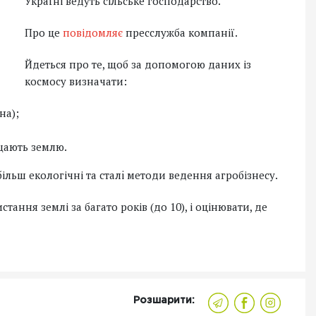
Україні ведуть сільське господарство.
Про це
повідомляє
пресслужба компанії.
Йдеться про те, щоб за допомогою даних із
космосу визначати:
на);
щають землю.
ільш екологічні та сталi методи ведення агробізнесу.
тання землі за багато років (до 10), і оцінювати, де
Розшарити: