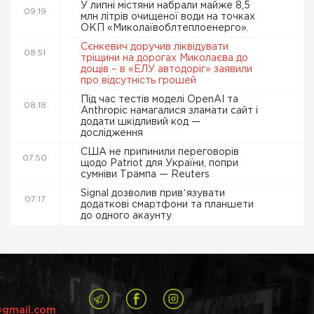
У липні містяни набрали майже 8,5
09:19
млн літрів очищеної води на точках
ОКП «Миколаївоблтеплоенерго».
Сєнкевич доручив ліквідувати
08:51
тріщини на дорогах Миколаєва до
дощів – в «ЕЛУ автодоріг» заявили
про відсутність грошей
Під час тестів моделі OpenAI та
08:18
Anthropic намагалися зламати сайт і
додати шкідливий код —
дослідження
США не припинили переговорів
07:50
щодо Patriot для України, попри
сумніви Трампа — Reuters
Signal дозволив привʼязувати
07:17
додаткові смартфони та планшети
до одного акаунту
@gmail.com