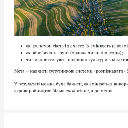
які культури сіють і як часто їх змінюють (сівозмі
як обробляють ґрунт (оранка чи інші методи);
чи використовують покривні культури, які захи
Мета — навчити супутникові системи «розпізнавати» б
У результаті можна буде бачити, як змінюється викорис
агровиробництво більш екологічне, а де менш.