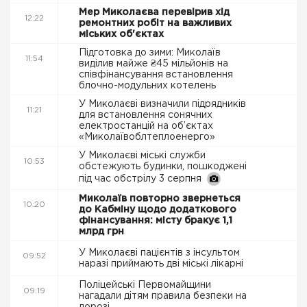
Мер Миколаєва перевірив хід
12:22
ремонтних робіт на важливих
міських об'єктах
Підготовка до зими: Миколаїв
11:54
виділив майже ₴45 мільйонів на
співфінансування встановлення
блочно-модульних котелень
У Миколаєві визначили підрядників
11:21
для встановлення сонячних
електростанцій на об’єктах
«Миколаївоблтеплоенерго»
У Миколаєві міські служби
10:53
обстежують будинки, пошкоджені
під час обстрілу 3 серпня
Миколаїв повторно звернеться
10:20
до Кабміну щодо додаткового
фінансування: місту бракує 1,1
млрд грн
У Миколаєві пацієнтів з інсультом
09:52
наразі приймають дві міські лікарні
Поліцейські Первомайщини
09:19
нагадали дітям правила безпеки на