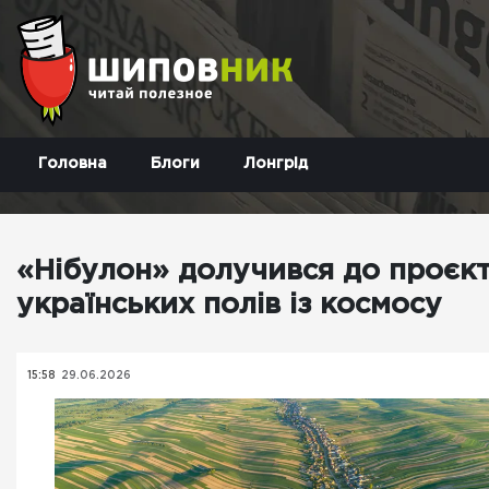
Головна
Блоги
Лонгрід
«Нібулон» долучився до проєк
українських полів із космосу
15:58
29.06.2026