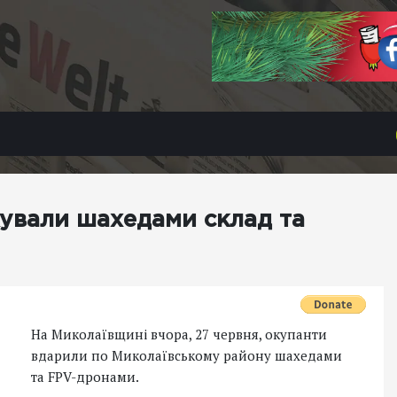
кували шахедами склад та
На Миколаївщині вчора, 27 червня, окупанти
вдарили по Миколаївському району шахедами
та FPV-дронами.