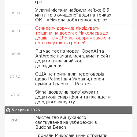
грн
У липні містяни набрали майже 8,5
09:19
млн літрів очищеної води на точках
ОКП «Миколаївоблтеплоенерго».
Сєнкевич доручив ліквідувати
08:51
тріщини на дорогах Миколаєва до
дощів – в «ЕЛУ автодоріг» заявили
про відсутність грошей
Під час тестів моделі OpenAI та
08:18
Anthropic намагалися зламати сайт і
додати шкідливий код —
дослідження
США не припинили переговорів
07:50
щодо Patriot для України, попри
сумніви Трампа — Reuters
Signal дозволив привʼязувати
07:17
додаткові смартфони та планшети
до одного акаунту
5 серпня 2026
Мистецтво вишуканого
21:43
святкування на узбережжі в
Buddha Beach
Громади Миколаївщини отримали