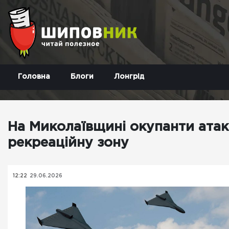
Головна
Блоги
Лонгрід
На Миколаївщині окупанти ата
рекреаційну зону
12:22
29.06.2026