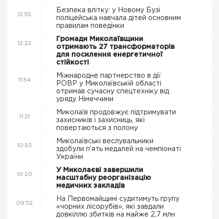
Безпека влітку: у Новому Бузі
12:55
поліцейська навчала дітей основним
правилам поведінки
Громади Миколаївщини
12:22
отримають 27 трансформаторів
для посилення енергетичної
стійкості
Міжнародне партнерство в дії:
11:54
РОВР у Миколаївській області
отримав сучасну спецтехніку від
уряду Німеччини
Миколаїв продовжує підтримувати
11:21
захисників і захисниць, які
повертаються з полону
Миколаївські веслувальники
10:53
здобули п’ять медалей на чемпіонаті
України
У Миколаєві завершили
10:20
масштабну реорганізацію
медичних закладів
На Первомайщині судитимуть групу
09:52
«чорних лісорубів», які завдали
довкіллю збитків на майже 2,7 млн