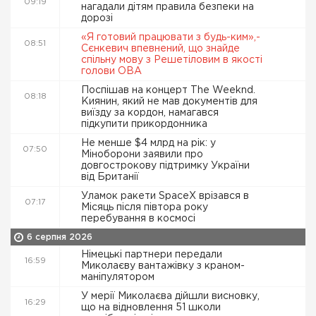
09:19
нагадали дітям правила безпеки на
дорозі
«Я готовий працювати з будь-ким»,-
08:51
Сєнкевич впевнений, що знайде
спільну мову з Решетіловим в якості
голови ОВА
Поспішав на концерт The Weeknd.
08:18
Киянин, який не мав документів для
виїзду за кордон, намагався
підкупити прикордонника
Не менше $4 млрд на рік: у
07:50
Міноборони заявили про
довгострокову підтримку України
від Британії
Уламок ракети SpaceX врізався в
07:17
Місяць після півтора року
перебування в космосі
6 серпня 2026
Німецькі партнери передали
16:59
Миколаєву вантажівку з краном-
маніпулятором
У мерії Миколаєва дійшли висновку,
16:29
що на відновлення 51 школи