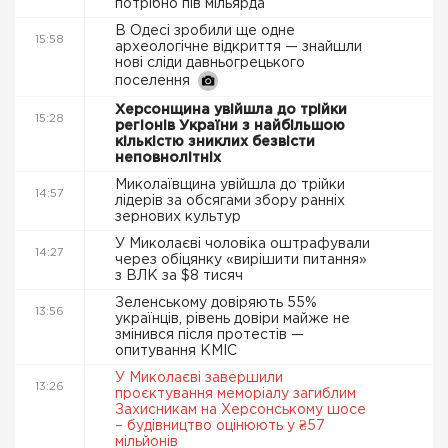
потрібно пів мільярда
В Одесі зробили ще одне
15:58
археологічне відкриття — знайшли
нові сліди давньогрецького
поселення
Херсонщина увійшла до трійки
15:28
регіонів України з найбільшою
кількістю зниклих безвісти
неповнолітніх
Миколаївщина увійшла до трійки
14:57
лідерів за обсягами збору ранніх
зернових культур
У Миколаєві чоловіка оштрафували
14:27
через обіцянку «вирішити питання»
з ВЛК за $8 тисяч
Зеленському довіряють 55%
13:56
українців, рівень довіри майже не
змінився після протестів —
опитування КМІС
У Миколаєві завершили
13:26
проєктування меморіалу загиблим
Захисникам на Херсонському шосе
– будівництво оцінюють у ₴57
мільйонів