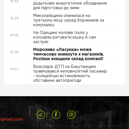
16:59
додаткове енергетичне обладнання
для підготовки до зими
Миколаївщина опинилася на
16:29
третьому місці серед боржників за
комуналку
На Одещині чоловік поліз у
15:58
колодязь рятувати кішку й сам
застряг
Морозиво «Ласунка» може
15:28
тимчасово зникнути з магазинів.
Росіяни знищили склад компанії
Внаслідок ДТП на Баштанщині
14:57
травмувався неповнолітній пасажир
- поліцейські встановлюють
обставини автопригоди
@gmail.com