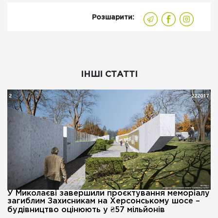
Розшарити:
ІНШІ СТАТТІ
У Миколаєві завершили проєктування меморіалу
загиблим Захисникам на Херсонському шосе –
будівництво оцінюють у ₴57 мільйонів