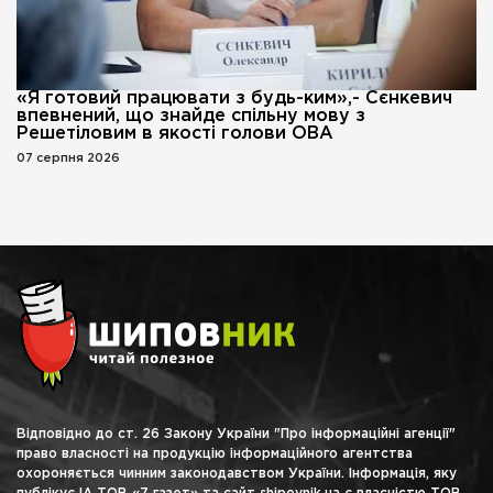
«Я готовий працювати з будь-ким»,- Сєнкевич
впевнений, що знайде спільну мову з
Решетіловим в якості голови ОВА
07 серпня 2026
Відповідно до ст. 26 Закону України "Про інформаційні агенції"
право власності на продукцію інформаційного агентства
охороняється чинним законодавством України. Інформація, яку