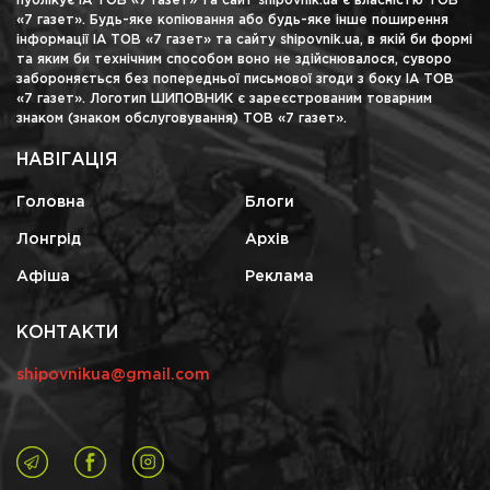
публікує ІА ТОВ «7 газет» та сайт shipovnik.ua є власністю ТОВ
«7 газет». Будь-яке копіювання або будь-яке інше поширення
інформації ІА ТОВ «7 газет» та сайту shipovnik.ua, в якій би формі
та яким би технічним способом воно не здійснювалося, суворо
забороняється без попередньої письмової згоди з боку ІА ТОВ
«7 газет». Логотип ШИПОВНИК є зареєстрованим товарним
знаком (знаком обслуговування) ТОВ «7 газет».
НАВІГАЦІЯ
Головна
Блоги
Лонгрід
Архів
Афіша
Реклама
КОНТАКТИ
shipovnikua@gmail.com