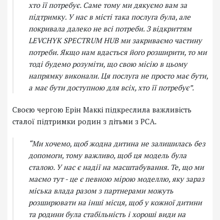
хто її потребує. Саме тому ми дякуємо вам за
підтримку. У нас в місті така послуга була, але
покривала далеко не всі потреби. З відкриттям
LEVCHYK SPECTRUM HUB ми закриваємо частину
потреби. Якщо нам вдасться його розширити, то ми
тоді будемо розуміти, що свою місію в цьому
напрямку виконали. Ця послуга не просто має бути,
а має бути доступною для всіх, хто її потребує”.
Своєю чергою Ерін Маккі підкреслила важливість
сталої підтримки родин з дітьми з РСА.
“Ми хочемо, щоб жодна дитина не залишилась без
допомоги, тому важливо, щоб ця модель була
сталою. У нас є надії на масштабування. Те, що ми
маємо тут - це є певною мірою моделлю, яку зараз
міська влада разом з партнерами можуть
розширювати на інші місця, щоб у кожної дитини
та родини була стабільність і хороші види на