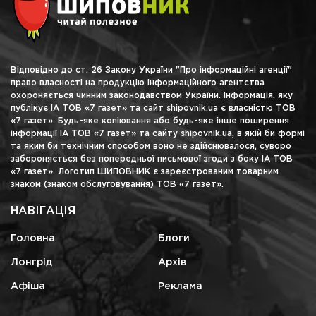
Відповідно до ст. 26 Закону України "Про інформаційні агенції"
право власності на продукцію інформаційного агентства
охороняється чинним законодавством України. Інформація, яку
публікує ІА ТОВ «7 газет» та сайт shipovnik.ua є власністю ТОВ
«7 газет». Будь-яке копіювання або будь-яке інше поширення
інформації ІА ТОВ «7 газет» та сайту shipovnik.ua, в якій би формі
та яким би технічним способом воно не здійснювалося, суворо
забороняється без попередньої письмової згоди з боку ІА ТОВ
«7 газет». Логотип ШИПОВНИК є зареєстрованим товарним
знаком (знаком обслуговування) ТОВ «7 газет».
НАВІГАЦІЯ
Головна
Блоги
Лонгрід
Архів
Афіша
Реклама