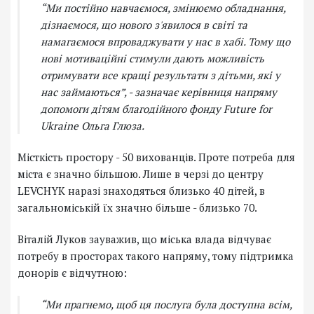
“Ми постійно навчаємося, змінюємо обладнання,
дізнаємося, що нового з'явилося в світі та
намагаємося впроваджувати у нас в хабі. Тому що
нові мотиваційні стимули дають можливість
отримувати все кращі результати з дітьми, які у
нас займаються”, - зазначає керівниця напряму
допомоги дітям благодійного фонду Future for
Ukraine Ольга Глюза.
Місткість простору - 50 вихованців. Проте потреба для
міста є значно більшою. Лише в черзі до центру
LEVCHYK наразі знаходяться близько 40 дітей, в
загальноміській їх значно більше - близько 70.
Віталій Луков зауважив, що міська влада відчуває
потребу в просторах такого напряму, тому підтримка
донорів є відчутною:
“Ми прагнемо, щоб ця послуга була доступна всім,