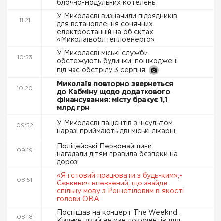
блочно-модульних котелень
У Миколаєві визначили підрядників
11:21
для встановлення сонячних
електростанцій на об’єктах
«Миколаївоблтеплоенерго»
У Миколаєві міські служби
10:53
обстежують будинки, пошкоджені
під час обстрілу 3 серпня
Миколаїв повторно звернеться
10:20
до Кабміну щодо додаткового
фінансування: місту бракує 1,1
млрд грн
У Миколаєві пацієнтів з інсультом
09:52
наразі приймають дві міські лікарні
Поліцейські Первомайщини
09:19
нагадали дітям правила безпеки на
дорозі
«Я готовий працювати з будь-ким»,-
08:51
Сєнкевич впевнений, що знайде
спільну мову з Решетіловим в якості
голови ОВА
Поспішав на концерт The Weeknd.
08:18
Киянин, який не мав документів для