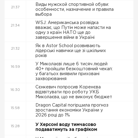
Виды мужской спортивной обуви:
21:37
особенности, назначение и правила
выбора
WSJ: Американська розвідка
21:34
вважає, що Путін може напасти на
одну з країн НАТО ще до
завершення війни в Україні
Як в Astor School розвивають
21:32
лідерські навички ще зі шкільних
років
У Миколаєві лише 6 тисяч людей
16:59
40+ пройшли безкоштовний чекап:
у багатьох виявили приховані
захворювання
Сєнкевич попросив Коренєва
16:30
відзвітувати про роботу УКБ
Миколаєва, що не виконує бюджет
Dragon Capital погіршила прогноз
15:58
зростання економіки України у
2026 році до 1%
У Херсоні воду тимчасово
15:28
подаватимуть за графіком