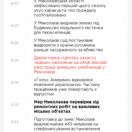
У Миколаївській області
14:57
зафіксовано перший цього сезону
укус каракурта: постраждалу
госпіталізовано
У Миколаєві виділили землю під
14:27
будівництво модульного містечка
для переселенців
У Миколаєві суд постановив
13:56
видворити з країни росіянина,
раніше засудженого за вбивство
Директорка «Центру захисту
13:26
тварин» наполягає на обовʼязковій
реєстрації домашніх улюбленців у
Миколаєві
«Голос Америки» відновлює
12:55
мовлення українською. Частину
працівників уже повертають з
відпустки
Мер Миколаєва перевірив хід
12:22
ремонтних робіт на важливих
міських об'єктах
Підготовка до зими: Миколаїв
11:54
виділив майже ₴45 мільйонів на
співфінансування встановлення