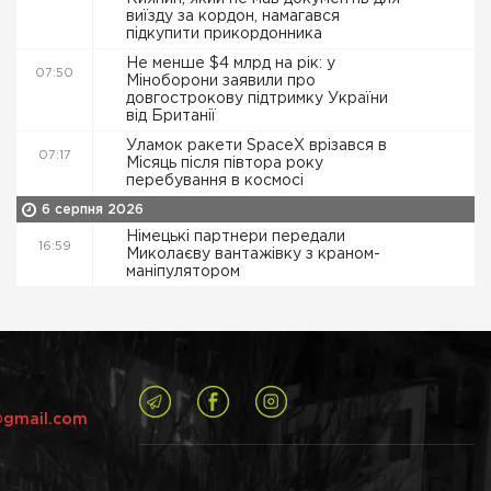
виїзду за кордон, намагався
підкупити прикордонника
Не менше $4 млрд на рік: у
07:50
Міноборони заявили про
довгострокову підтримку України
від Британії
Уламок ракети SpaceX врізався в
07:17
Місяць після півтора року
перебування в космосі
6 серпня 2026
Німецькі партнери передали
16:59
Миколаєву вантажівку з краном-
маніпулятором
@gmail.com