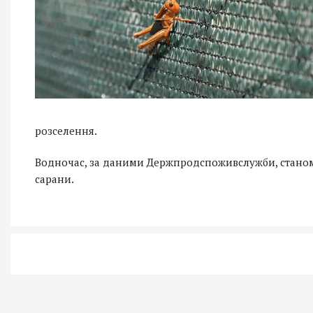
розселення.
Водночас, за даними Держпродспоживслужби, станом н
сарани.