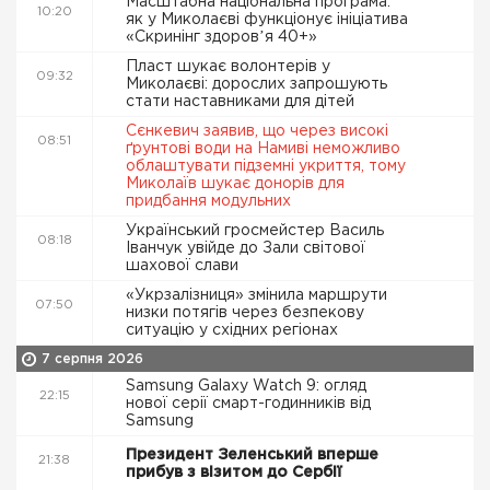
Масштабна національна програма:
10:20
як у Миколаєві функціонує ініціатива
«Скринінг здоровʼя 40+»
Пласт шукає волонтерів у
09:32
Миколаєві: дорослих запрошують
стати наставниками для дітей
Сєнкевич заявив, що через високі
08:51
ґрунтові води на Намиві неможливо
облаштувати підземні укриття, тому
Миколаїв шукає донорів для
придбання модульних
Український гросмейстер Василь
08:18
Іванчук увійде до Зали світової
шахової слави
«Укрзалізниця» змінила маршрути
07:50
низки потягів через безпекову
ситуацію у східних регіонах
7 серпня 2026
Samsung Galaxy Watch 9: огляд
22:15
нової серії смарт-годинників від
Samsung
Президент Зеленський вперше
21:38
прибув з візитом до Сербії