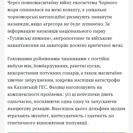
Через повномасштабну війну екосистема Чорного
моря опинилася на межі колапсу, а унікальні
чорноморські китоподібні ризикують зникнути
назавжди, якщо агресора не буде зупинено. За
інформацією науковців національного парку
«Тузлівські лимани», антропогенне та військове
навантаження на акваторію досягло критичної межі.
Головними руйнівними чинниками є постійні
вибухи мін, бомбардування, ракетні пуски,
використання потужних сонарів, а також масштабне
хімічне забруднення, зокрема наслідки катастрофи
на Каховській ГЕС. Фахівці наголошують на
комплексності проблеми: усі ці небезпеки діють
одночасно, посилюючи одна одну та запускаючи
ланцюгову реакцію. Внаслідок цього дельфіни щодня
втрачають імунітет, життєздатність і здатність до
генетичного відновлення популяції.