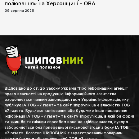
полювання» на Херсонщині – ОВА
09 серпня 2026
Відповідно до ст. 26 Закону України "Про інформаційні агенції"
право власності на продукцію інформаційного агентства
охороняється чинним законодавством України. Інформація, яку
публікує ІА ТОВ «7 газет» та сайт shipovnik.ua є власністю ТОВ
«7 газет». Будь-яке копіювання або будь-яке інше поширення
інформації ІА ТОВ «7 газет» та сайту shipovnik.ua, в якій би формі
та яким би технічним способом воно не здійснювалося, суворо
забороняється без попередньої письмової згоди з боку ІА ТОВ
«7 газет». Логотип ШИПОВНИК є зареєстрованим товарним
знаком (знаком обслуговування) ТОВ «7 газет».