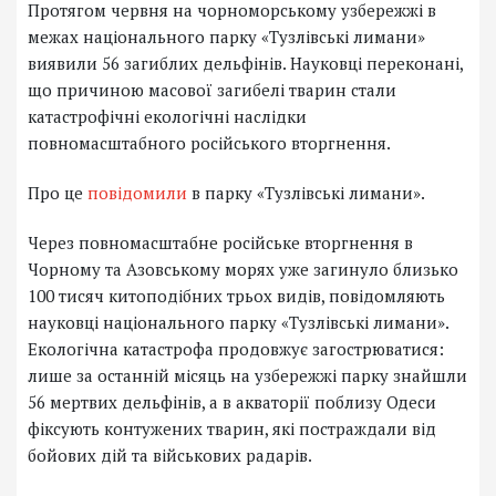
Протягом червня на чорноморському узбережжі в
межах національного парку «Тузлівські лимани»
виявили 56 загиблих дельфінів. Науковці переконані,
що причиною масової загибелі тварин стали
катастрофічні екологічні наслідки
повномасштабного російського вторгнення.
Про це
повідомили
в парку «Тузлівські лимани».
Через повномасштабне російське вторгнення в
Чорному та Азовському морях уже загинуло близько
100 тисяч китоподібних трьох видів, повідомляють
науковці національного парку «Тузлівські лимани».
Екологічна катастрофа продовжує загострюватися:
лише за останній місяць на узбережжі парку знайшли
56 мертвих дельфінів, а в акваторії поблизу Одеси
фіксують контужених тварин, які постраждали від
бойових дій та військових радарів.