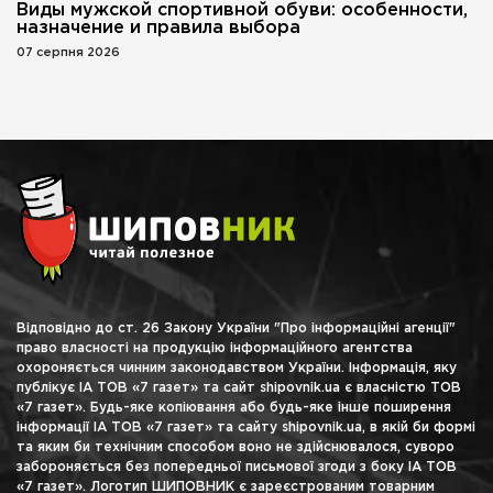
Виды мужской спортивной обуви: особенности,
назначение и правила выбора
07 серпня 2026
Відповідно до ст. 26 Закону України "Про інформаційні агенції"
право власності на продукцію інформаційного агентства
охороняється чинним законодавством України. Інформація, яку
публікує ІА ТОВ «7 газет» та сайт shipovnik.ua є власністю ТОВ
«7 газет». Будь-яке копіювання або будь-яке інше поширення
інформації ІА ТОВ «7 газет» та сайту shipovnik.ua, в якій би формі
та яким би технічним способом воно не здійснювалося, суворо
забороняється без попередньої письмової згоди з боку ІА ТОВ
«7 газет». Логотип ШИПОВНИК є зареєстрованим товарним