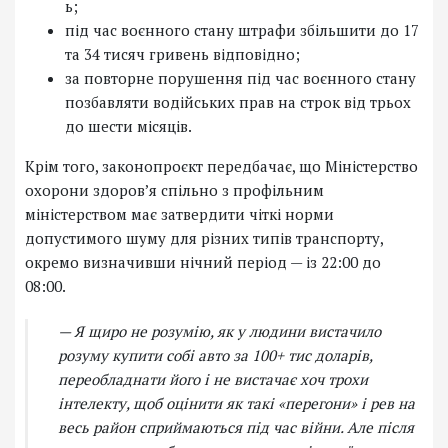
ь;
під час воєнного стану штрафи збільшити до 17
та 34 тисяч гривень відповідно;
за повторне порушення під час воєнного стану
позбавляти водійських прав на строк від трьох
до шести місяців.
Крім того, законопроєкт передбачає, що Міністерство
охорони здоров’я спільно з профільним
міністерством має затвердити чіткі норми
допустимого шуму для різних типів транспорту,
окремо визначивши нічний період — із 22:00 до
08:00.
— Я щиро не розумію, як у людини вистачило
розуму купити собі авто за 100+ тис доларів,
переобладнати його і не вистачає хоч трохи
інтелекту, щоб оцінити як такі «перегони» і рев на
весь район сприймаються під час війни. Але після