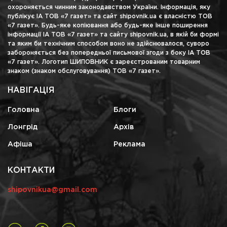
охороняється чинним законодавством України. Інформація, яку
публікує ІА ТОВ «7 газет» та сайт shipovnik.ua є власністю ТОВ
«7 газет». Будь-яке копіювання або будь-яке інше поширення
інформації ІА ТОВ «7 газет» та сайту shipovnik.ua, в якій би формі
та яким би технічним способом воно не здійснювалося, суворо
забороняється без попередньої письмової згоди з боку ІА ТОВ
«7 газет». Логотип ШИПОВНИК є зареєстрованим товарним
знаком (знаком обслуговування) ТОВ «7 газет».
НАВІГАЦІЯ
Головна
Блоги
Лонгрід
Архів
Афіша
Реклама
КОНТАКТИ
shipovnikua@gmail.com