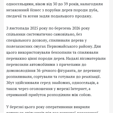
односельцями, віком від 30 до 39 років, налагодили
незаконний бізнес з порубки дерев породи дуба,
гледичії та ясеня задля подальшого продажу.
З листопада 2025 року по березень 2026 року
спільники систематично самовільно, без
спеціального дозволу, спилювали дерева у
полезахисних смугах Первомайського району. Для
цього використовували бензопили та спилювали
переважно цінні породи дерев. Надалі лісоматеріали
перевозили автомобілями з причепами до
домоволодіння 36-річного фігуранта, де деревину
розпилювали, сортували та готували до реалізації.
Збут здійснювали серед знайомих, односельців, а
також через оголошення у мережі Інтернет, а
отриманий прибуток розподіляли між собою.
У березні цього року оперативники викрили
чотирьох спільників під час чергової незаконної