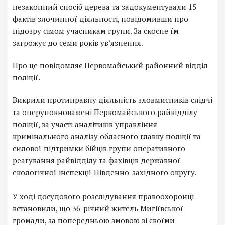
незаконний спосіб дерева та задокументували 15
фактів злочинної діяльності, повідомивши про
підозру сімом учасникам групи. За скоєне їм
загрожує до семи років ув’язнення.
Про це повідомляє Первомайський районний відділ
поліції.
Викрили протиправну діяльність зловмисників слідчі
та оперуповноважені Первомайського райвідділу
поліції, за участі аналітиків управління
кримінального аналізу обласного главку поліції та
силової підтримки бійців групи оперативного
реагування райвідділу та фахівців державної
екологічної інспекції Південно-західного округу.
У ході досудового розслідування правоохоронці
встановили, що 36-річний житель Мигіївської
громади, за попередньою змовою зі своїми