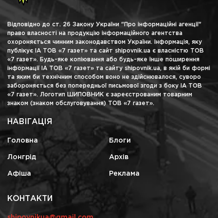
Відповідно до ст. 26 Закону України "Про інформаційні агенції"
право власності на продукцію інформаційного агентства
охороняється чинним законодавством України. Інформація, яку
публікує ІА ТОВ «7 газет» та сайт shipovnik.ua є власністю ТОВ
«7 газет». Будь-яке копіювання або будь-яке інше поширення
інформації ІА ТОВ «7 газет» та сайту shipovnik.ua, в якій би формі
та яким би технічним способом воно не здійснювалося, суворо
забороняється без попередньої письмової згоди з боку ІА ТОВ
«7 газет». Логотип ШИПОВНИК є зареєстрованим товарним
знаком (знаком обслуговування) ТОВ «7 газет».
НАВІГАЦІЯ
Головна
Блоги
Лонгрід
Архів
Афіша
Реклама
КОНТАКТИ
shipovnikua@gmail.com