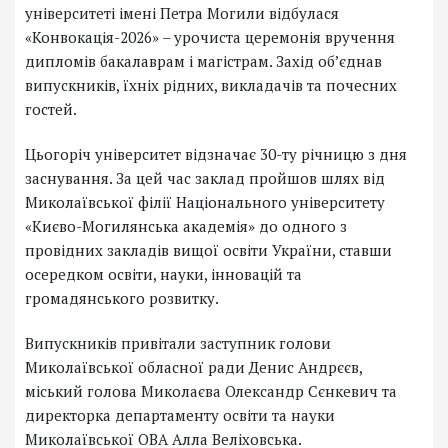
університеті імені Петра Могили відбулася
«Конвокація-2026» – урочиста церемонія вручення
дипломів бакалаврам і магістрам. Захід об’єднав
випускників, їхніх рідних, викладачів та почесних
гостей.
Цьогоріч університет відзначає 30-ту річницю з дня
заснування. За цей час заклад пройшов шлях від
Миколаївської філії Національного університету
«Києво-Могилянська академія» до одного з
провідних закладів вищої освіти України, ставши
осередком освіти, науки, інновацій та
громадянського розвитку.
Випускників привітали заступник голови
Миколаївської обласної ради Денис Андрєєв,
міський голова Миколаєва Олександр Сєнкевич та
директорка департаменту освіти та науки
Миколаївської ОВА Алла Веліховська.