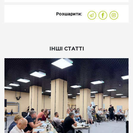
Розшарити:
ІНШІ СТАТТІ