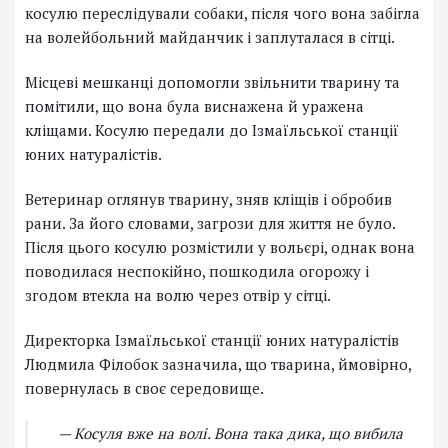
косулю переслідували собаки, після чого вона забігла
на волейбольний майданчик і заплуталася в сітці.
Місцеві мешканці допомогли звільнити тварину та
помітили, що вона була виснажена й уражена
кліщами. Косулю передали до Ізмаїльської станції
юних натуралістів.
Ветеринар оглянув тварину, зняв кліщів і обробив
рани. За його словами, загрози для життя не було.
Після цього косулю розмістили у вольєрі, однак вона
поводилася неспокійно, пошкодила огорожу і
згодом втекла на волю через отвір у сітці.
Директорка Ізмаїльської станції юних натуралістів
Людмила Філобок зазначила, що тварина, ймовірно,
повернулась в своє середовище.
— Косуля вже на волі. Вона така дика, що вибила