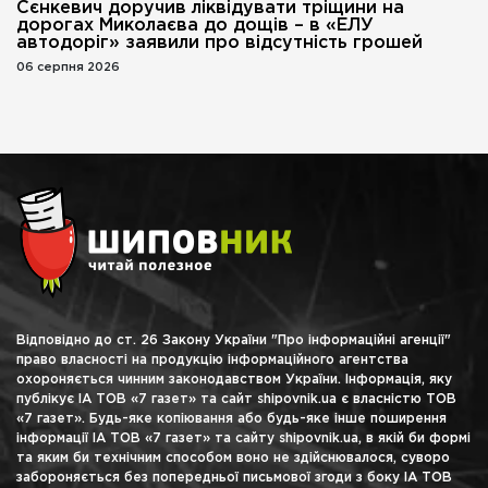
Сєнкевич доручив ліквідувати тріщини на
дорогах Миколаєва до дощів – в «ЕЛУ
автодоріг» заявили про відсутність грошей
06 серпня 2026
Відповідно до ст. 26 Закону України "Про інформаційні агенції"
право власності на продукцію інформаційного агентства
охороняється чинним законодавством України. Інформація, яку
публікує ІА ТОВ «7 газет» та сайт shipovnik.ua є власністю ТОВ
«7 газет». Будь-яке копіювання або будь-яке інше поширення
інформації ІА ТОВ «7 газет» та сайту shipovnik.ua, в якій би формі
та яким би технічним способом воно не здійснювалося, суворо
забороняється без попередньої письмової згоди з боку ІА ТОВ