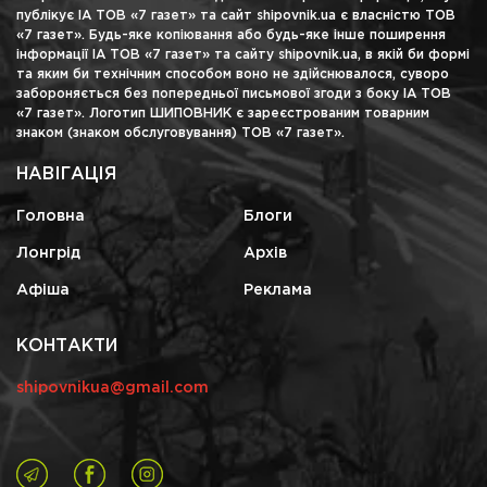
публікує ІА ТОВ «7 газет» та сайт shipovnik.ua є власністю ТОВ
«7 газет». Будь-яке копіювання або будь-яке інше поширення
інформації ІА ТОВ «7 газет» та сайту shipovnik.ua, в якій би формі
та яким би технічним способом воно не здійснювалося, суворо
забороняється без попередньої письмової згоди з боку ІА ТОВ
«7 газет». Логотип ШИПОВНИК є зареєстрованим товарним
знаком (знаком обслуговування) ТОВ «7 газет».
НАВІГАЦІЯ
Головна
Блоги
Лонгрід
Архів
Афіша
Реклама
КОНТАКТИ
shipovnikua@gmail.com