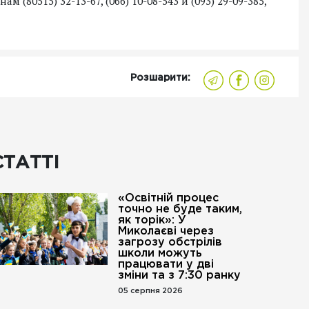
 (80515) 32-13-67, (066) 10-08-543 и (093) 29-09-385,
Розшарити:
СТАТТІ
«Освітній процес
точно не буде таким,
як торік»: У
Миколаєві через
загрозу обстрілів
школи можуть
працювати у дві
зміни та з 7:30 ранку
05 серпня 2026