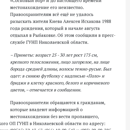
«Сосновый Бор» и до настоящего времени
местонахождение его неизвестно.
Правоохранителям всё ещё не удалось
разыскать жителя Киева Алексея Исхакова 1988
года рождения, который в начале августа
отдыхал в Рыбаковке. Об этом сообщили в пресс-
службе ГУНП Николаевской области.
– Приметы: возраст 25 - 30 лет рост 175 см,
крепкого телосложения, лицо загорелое, на лице
борода средней длины, волосы темно-русые. Был
одет: в синюю футболку с надписью «Поло» и
бриджи в клетку красного, белого и коричневого
цветов, – отмечается в сообщении.
Правоохранители обращаются к гражданам,
которые владеют информацией о
местонахождении без вести пропавшего,
ого ОП ГУНП в Николаевской области по адресу: