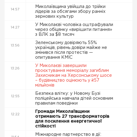
Миколаївщина увійшла до трійки
14:57
лідерів за обсягами збору ранніх
зернових культур
У Миколаєві чоловіка оштрафували
14:27
через обіцянку «вирішити питання»
з ВЛК за $8 тисяч
Зеленському довіряють 55%
13:56
українців, рівень довіри майже не
змінився після протестів —
опитування КМІС
У Миколаєві завершили
13:26
проєктування меморіалу загиблим
Захисникам на Херсонському шосе
– будівництво оцінюють у ₴57
мільйонів
Безпека влітку: у Новому Бузі
12:55
поліцейська навчала дітей основним
правилам поведінки
Громади Миколаївщини
12:22
отримають 27 трансформаторів
для посилення енергетичної
стійкості
Міжнародне партнерство в дії: