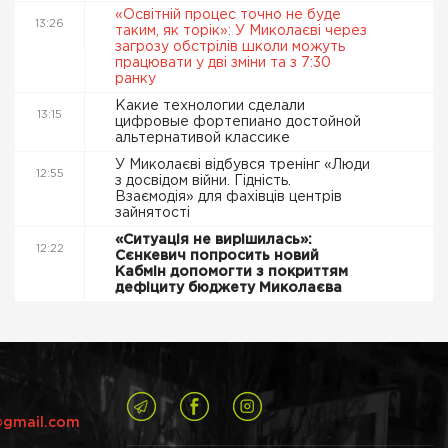
«Освітній процес точно не буде
13:26
таким, як торік»: У Миколаєві через
загрозу обстрілів школи можуть
працювати у дві зміни та з 7:30
ранку
Какие технологии сделали
13:15
цифровые фортепиано достойной
альтернативой классике
У Миколаєві відбувся тренінг «Люди
12:55
з досвідом війни. Гідність.
Взаємодія» для фахівців центрів
зайнятості
«Ситуація не вирішилась»:
12:22
Сєнкевич попросить новий
Кабмін допомогти з покриттям
дефіциту бюджету Миколаєва
@gmail.com