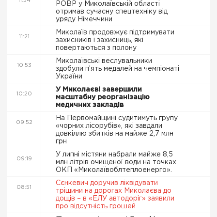
11:54
РОВР у Миколаївській області
отримав сучасну спецтехніку від
уряду Німеччини
Миколаїв продовжує підтримувати
11:21
захисників і захисниць, які
повертаються з полону
Миколаївські веслувальники
10:53
здобули п’ять медалей на чемпіонаті
України
У Миколаєві завершили
10:20
масштабну реорганізацію
медичних закладів
На Первомайщині судитимуть групу
09:52
«чорних лісорубів», які завдали
довкіллю збитків на майже 2,7 млн
грн
У липні містяни набрали майже 8,5
09:19
млн літрів очищеної води на точках
ОКП «Миколаївоблтеплоенерго».
Сєнкевич доручив ліквідувати
08:51
тріщини на дорогах Миколаєва до
дощів – в «ЕЛУ автодоріг» заявили
про відсутність грошей