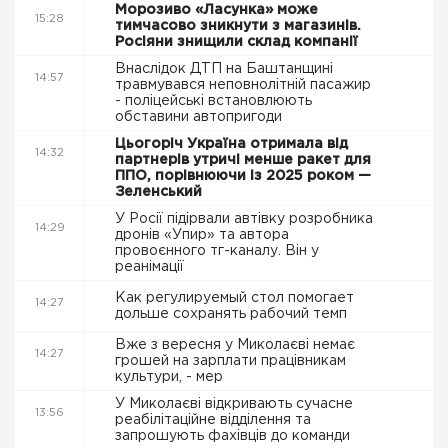
Морозиво «Ласунка» може
15:28
тимчасово зникнути з магазинів.
Росіяни знищили склад компанії
Внаслідок ДТП на Баштанщині
14:57
травмувався неповнолітній пасажир
- поліцейські встановлюють
обставини автопригоди
Цьогоріч Україна отримала від
14:32
партнерів утричі менше ракет для
ППО, порівнюючи із 2025 роком —
Зеленський
У Росії підірвали автівку розробника
14:29
дронів «Упир» та автора
провоєнного тг-каналу. Він у
реанімації
Как регулируемый стол помогает
14:27
дольше сохранять рабочий темп
Вже з вересня у Миколаєві немає
14:27
грошей на зарплати працівникам
культури, - мер
У Миколаєві відкривають сучасне
13:56
реабілітаційне відділення та
запрошують фахівців до команди