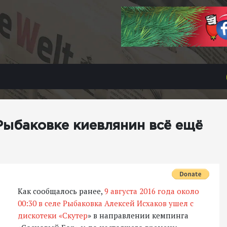
Рыбаковке киевлянин всё ещё
Как сообщалось ранее,
9 августа 2016 года около
00:30 в селе Рыбаковка Алексей Исхаков ушел с
дискотеки «Скутер
» в направлении кемпинга