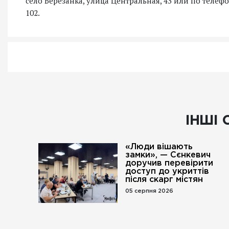
село Березанка, улица Центральная, 43 или по телефонам
102.
ІНШІ 
«Люди вішають
замки», — Сєнкевич
доручив перевірити
доступ до укриттів
після скарг містян
05 серпня 2026