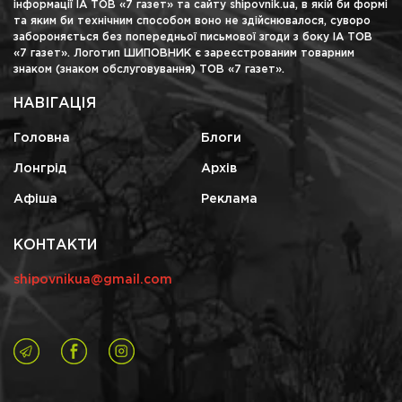
інформації ІА ТОВ «7 газет» та сайту shipovnik.ua, в якій би формі
та яким би технічним способом воно не здійснювалося, суворо
забороняється без попередньої письмової згоди з боку ІА ТОВ
«7 газет». Логотип ШИПОВНИК є зареєстрованим товарним
знаком (знаком обслуговування) ТОВ «7 газет».
НАВІГАЦІЯ
Головна
Блоги
Лонгрід
Архів
Афіша
Реклама
КОНТАКТИ
shipovnikua@gmail.com