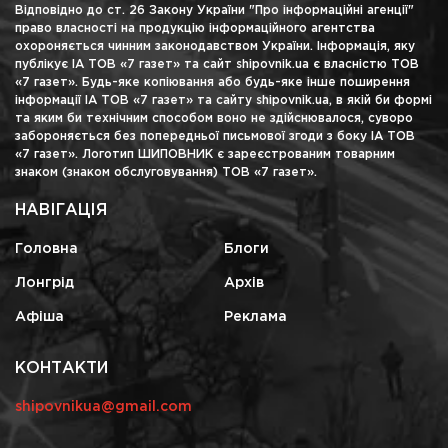
Відповідно до ст. 26 Закону України "Про інформаційні агенції"
право власності на продукцію інформаційного агентства
охороняється чинним законодавством України. Інформація, яку
публікує ІА ТОВ «7 газет» та сайт shipovnik.ua є власністю ТОВ
«7 газет». Будь-яке копіювання або будь-яке інше поширення
інформації ІА ТОВ «7 газет» та сайту shipovnik.ua, в якій би формі
та яким би технічним способом воно не здійснювалося, суворо
забороняється без попередньої письмової згоди з боку ІА ТОВ
«7 газет». Логотип ШИПОВНИК є зареєстрованим товарним
знаком (знаком обслуговування) ТОВ «7 газет».
НАВІГАЦІЯ
Головна
Блоги
Лонгрід
Архів
Афіша
Реклама
КОНТАКТИ
shipovnikua@gmail.com