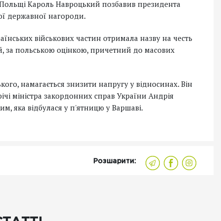
нт Польщі Кароль Навроцький позбавив президента
ї державної нагороди.
аїнських військових частин отримала назву на честь
ий, за польською оцінкою, причетний до масових
ого, намагається знизити напругу у відносинах. Він
річі міністра закордонних справ України Андрія
м, яка відбулася у п'ятницю у Варшаві.
Розшарити: