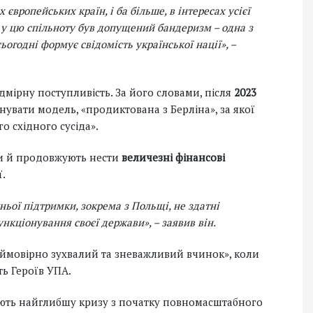
 європейських країн, і ба більше, в інтересах усієї
б у цю спільноту був допущений бандеризм – одна з
огодні формує свідомість української нації»,
–
мірну поступливість. За його словами, після
2023
увати модель, «продиктована з Берліна», за якої
 східного сусіда».
ли й продовжують нести
величезні фінансові
ї.
ньої підтримки, зокрема з Польщі, не здатні
ункціонування своєї держави»
, – заявив він.
еймовірно зухвалий та зневажливий вчинок», коли
ть Героїв УПА.
ають найглибшу кризу з початку повномасштабного