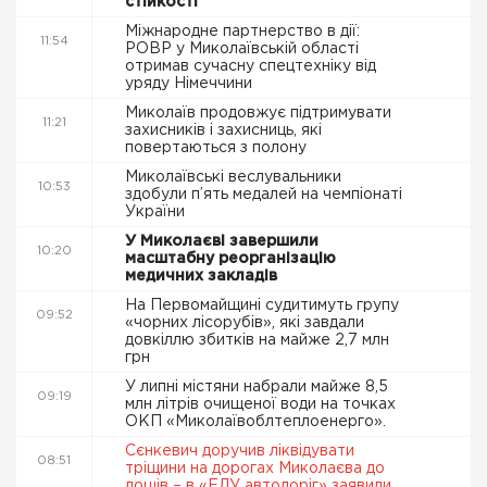
стійкості
Міжнародне партнерство в дії:
11:54
РОВР у Миколаївській області
отримав сучасну спецтехніку від
уряду Німеччини
Миколаїв продовжує підтримувати
11:21
захисників і захисниць, які
повертаються з полону
Миколаївські веслувальники
10:53
здобули п’ять медалей на чемпіонаті
України
У Миколаєві завершили
10:20
масштабну реорганізацію
медичних закладів
На Первомайщині судитимуть групу
09:52
«чорних лісорубів», які завдали
довкіллю збитків на майже 2,7 млн
грн
У липні містяни набрали майже 8,5
09:19
млн літрів очищеної води на точках
ОКП «Миколаївоблтеплоенерго».
Сєнкевич доручив ліквідувати
08:51
тріщини на дорогах Миколаєва до
дощів – в «ЕЛУ автодоріг» заявили