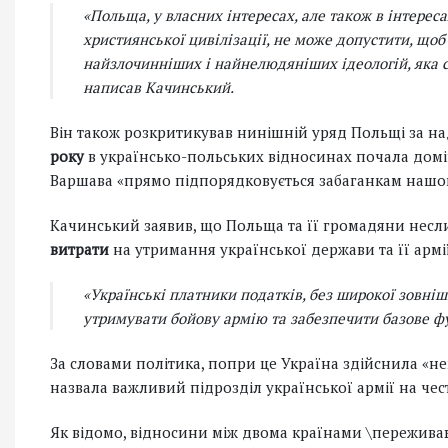
«Польща, у власних інтересах, але також в інтересах
християнської цивілізації, не може допустити, що
найзлочинніших і найнелюдяніших ідеологій, яка сь
написав Качинський.
Він також розкритикував нинішній уряд Польщі за над
року
в українсько-польських відносинах почала домін
Варшава «прямо підпорядковується забаганкам нашого
Качинський заявив, що Польща та її громадяни нес
витрати
на утримання української держави та її армі
«Українські платники податків, без широкої зовніш
утримувати бойову армію та забезпечити базове ф
За словами політика, попри це Україна здійснила «н
назвала важливий підрозділ української армії на чес
Як відомо, відносини між двома країнами \пережив