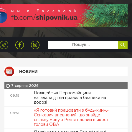
НОВИНИ
7 серпня 2026
Поліцейські Первомайщини
09:19
нагадали дітям правила безпеки на
дорозі
«Я готовий працювати з будь-ким»,-
08:51
Сєнкевич впевнений, що знайде
спільну мову з Решетіловим в якості
голови ОВА