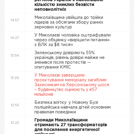
регіонів України з найбільшою
кількістю зниклих безвісти
неповнолітніх
Миколаївщина увійшла до трійки
14:57
лідерів за обсягами збору ранніх
зернових культур
У Миколаєві чоловіка оштрафували
14:27
через обіцянку «вирішити питання»
з ВЛК за $8 тисяч
Зеленському довіряють 55%
13:56
українців, рівень довіри майже не
змінився після протестів —
опитування КМІС
У Миколаєві завершили
13:26
проєктування меморіалу загиблим
Захисникам на Херсонському шосе
– будівництво оцінюють у ₴57
мільйонів
Безпека влітку: у Новому Бузі
12:55
поліцейська навчала дітей основним
правилам поведінки
Громади Миколаївщини
12:22
отримають 27 трансформаторів
для посилення енергетичної