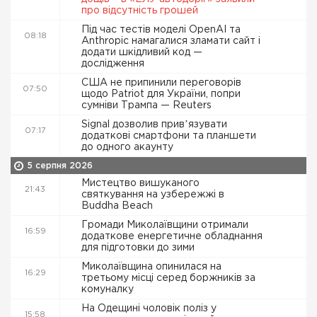
про відсутність грошей
Під час тестів моделі OpenAI та
08:18
Anthropic намагалися зламати сайт і
додати шкідливий код —
дослідження
США не припинили переговорів
07:50
щодо Patriot для України, попри
сумніви Трампа — Reuters
Signal дозволив привʼязувати
07:17
додаткові смартфони та планшети
до одного акаунту
5 серпня 2026
Мистецтво вишуканого
21:43
святкування на узбережжі в
Buddha Beach
Громади Миколаївщини отримали
16:59
додаткове енергетичне обладнання
для підготовки до зими
Миколаївщина опинилася на
16:29
третьому місці серед боржників за
комуналку
На Одещині чоловік поліз у
15:58