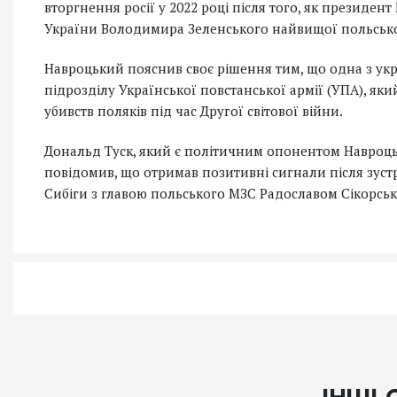
вторгнення росії у 2022 році після того, як президе
України Володимира Зеленського найвищої польсько
Навроцький пояснив своє рішення тим, що одна з укр
підрозділу Української повстанської армії (УПА), як
убивств поляків під час Другої світової війни.
Дональд Туск, який є політичним опонентом Навроцьк
повідомив, що отримав позитивні сигнали після зуст
Сибіги з главою польського МЗС Радославом Сікорськи