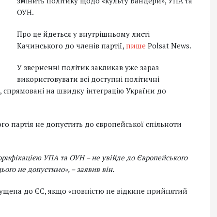
змінить політику щодо «культу Бандери», УПА та
ОУН.
Про це йдеться у внутрішньому листі
Качинського до членів партії,
пише
Polsat News.
У зверненні політик закликав уже зараз
використовувати всі доступні політичні
, спрямовані на швидку інтеграцію України до
ого партія не допустить до європейської спільноти
лорифікацією УПА та ОУН – не увійде до Європейського
цього не допустимо»
, – заявив він.
пущена до ЄС, якщо «повністю не відкине прийнятий