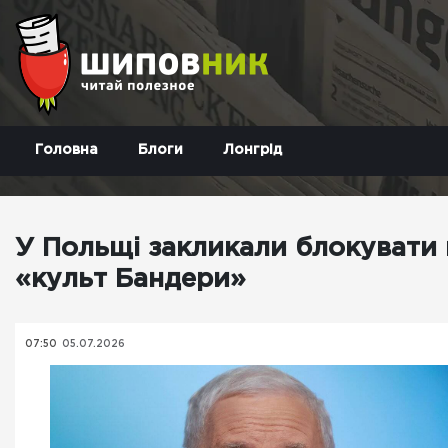
Головна
Блоги
Лонгрід
У Польщі закликали блокувати 
«культ Бандери»
07:50
05.07.2026