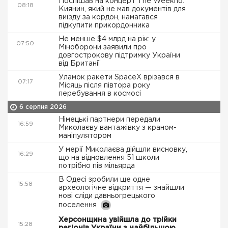
Поспішав на концерт The Weeknd.
08:18
Киянин, який не мав документів для
виїзду за кордон, намагався
підкупити прикордонника
Не менше $4 млрд на рік: у
07:50
Міноборони заявили про
довгострокову підтримку України
від Британії
Уламок ракети SpaceX врізався в
07:17
Місяць після півтора року
перебування в космосі
6 серпня 2026
Німецькі партнери передали
16:59
Миколаєву вантажівку з краном-
маніпулятором
У мерії Миколаєва дійшли висновку,
16:29
що на відновлення 51 школи
потрібно пів мільярда
В Одесі зробили ще одне
15:58
археологічне відкриття — знайшли
нові сліди давньогрецького
поселення
Херсонщина увійшла до трійки
15:28