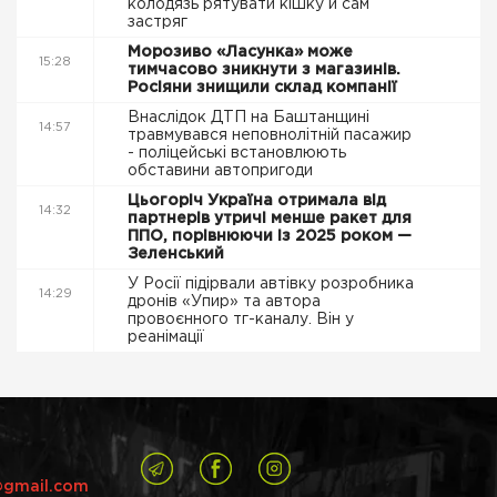
колодязь рятувати кішку й сам
застряг
Морозиво «Ласунка» може
15:28
тимчасово зникнути з магазинів.
Росіяни знищили склад компанії
Внаслідок ДТП на Баштанщині
14:57
травмувався неповнолітній пасажир
- поліцейські встановлюють
обставини автопригоди
Цьогоріч Україна отримала від
14:32
партнерів утричі менше ракет для
ППО, порівнюючи із 2025 роком —
Зеленський
У Росії підірвали автівку розробника
14:29
дронів «Упир» та автора
провоєнного тг-каналу. Він у
реанімації
@gmail.com