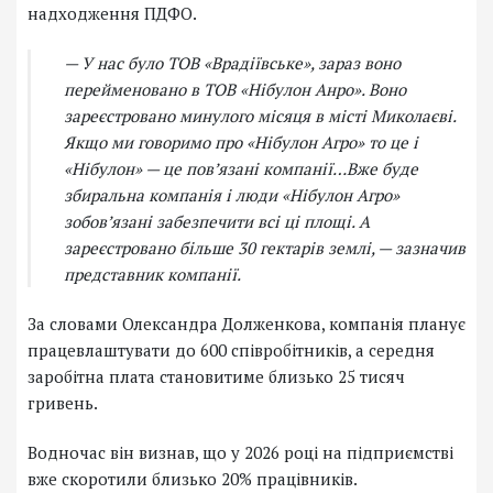
надходження ПДФО.
— У нас було ТОВ «Врадіївське», зараз воно
перейменовано в ТОВ «Нібулон Анро». Воно
зареєстровано минулого місяця в місті Миколаєві.
Якщо ми говоримо про «Нібулон Агро» то це і
«Нібулон» — це пов’язані компанії…Вже буде
збиральна компанія і люди «Нібулон Агро»
зобов’язані забезпечити всі ці площі. А
зареєстровано більше 30 гектарів землі, — зазначив
представник компанії.
За словами Олександра Долженкова, компанія планує
працевлаштувати до 600 співробітників, а середня
заробітна плата становитиме близько 25 тисяч
гривень.
Водночас він визнав, що у 2026 році на підприємстві
вже скоротили близько 20% працівників.