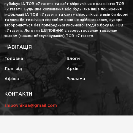
публікує ІА ТОВ «7 газет» та сайт shipovnik.ua є власністю ТОВ
«7 газет». Будь-яке копіювання або будь-яке інше поширення
інформації ІА ТОВ «7 газет» та сайту shipovnik.ua, в якій би формі
та яким би технічним способом воно не здійснювалося, суворо
забороняється без попередньої письмової згоди з боку ІА ТОВ
«7 газет». Логотип ШИПОВНИК є зареєстрованим товарним
знаком (знаком обслуговування) ТОВ «7 газет».
НАВІГАЦІЯ
Головна
Блоги
Лонгрід
Архів
Афіша
Реклама
КОНТАКТИ
shipovnikua@gmail.com