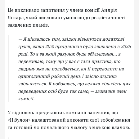
Це викликало запитання у члена комісії Андрія
Янтара, який висловив сумнів щодо реалістичності
заявлених планів.
— Я цікавлюсь тим, звідки візьмуться додаткові
гроші, якщо 20% працівників було звільнено в 2026
році. То я за який рахунок буде збільшення… я
переживаю, тому що у вас є така практика, що
людину яка не подобається, ви її переводити на
одногодинний робочий день і звісно людина
звільняється. Я побоююсь, що велика кількість цих
переведених осіб буде так само, — зазначив член
комісії.
У відповідь представник компанії запевнив, що
«Нібулон» налаштований виконати свої зобов’язання
та готовий до подальшого діалогу з міською владою.