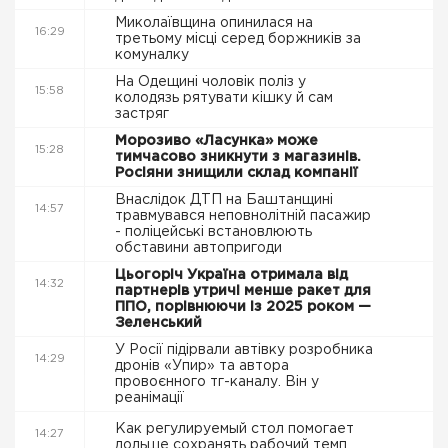
Миколаївщина опинилася на
16:29
третьому місці серед боржників за
комуналку
На Одещині чоловік поліз у
15:58
колодязь рятувати кішку й сам
застряг
Морозиво «Ласунка» може
15:28
тимчасово зникнути з магазинів.
Росіяни знищили склад компанії
Внаслідок ДТП на Баштанщині
14:57
травмувався неповнолітній пасажир
- поліцейські встановлюють
обставини автопригоди
Цьогоріч Україна отримала від
14:32
партнерів утричі менше ракет для
ППО, порівнюючи із 2025 роком —
Зеленський
У Росії підірвали автівку розробника
14:29
дронів «Упир» та автора
провоєнного тг-каналу. Він у
реанімації
Как регулируемый стол помогает
14:27
дольше сохранять рабочий темп