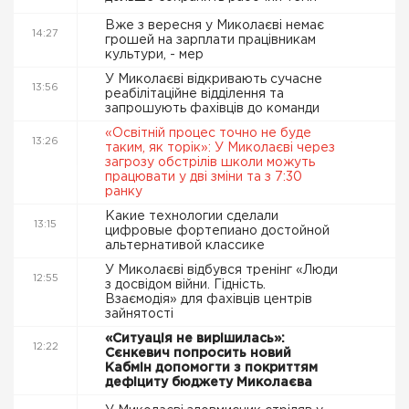
Вже з вересня у Миколаєві немає
14:27
грошей на зарплати працівникам
культури, - мер
У Миколаєві відкривають сучасне
13:56
реабілітаційне відділення та
запрошують фахівців до команди
«Освітній процес точно не буде
13:26
таким, як торік»: У Миколаєві через
загрозу обстрілів школи можуть
працювати у дві зміни та з 7:30
ранку
Какие технологии сделали
13:15
цифровые фортепиано достойной
альтернативой классике
У Миколаєві відбувся тренінг «Люди
12:55
з досвідом війни. Гідність.
Взаємодія» для фахівців центрів
зайнятості
«Ситуація не вирішилась»:
12:22
Сєнкевич попросить новий
Кабмін допомогти з покриттям
дефіциту бюджету Миколаєва