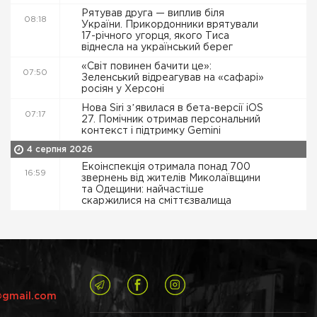
Рятував друга — виплив біля
08:18
України. Прикордонники врятували
17-річного угорця, якого Тиса
віднесла на український берег
«Світ повинен бачити це»:
07:50
Зеленський відреагував на «сафарі»
росіян у Херсоні
Нова Siri зʼявилася в бета-версії iOS
07:17
27. Помічник отримав персональний
контекст і підтримку Gemini
4 серпня 2026
Екоінспекція отримала понад 700
16:59
звернень від жителів Миколаївщини
та Одещини: найчастіше
скаржилися на сміттєзвалища
@gmail.com