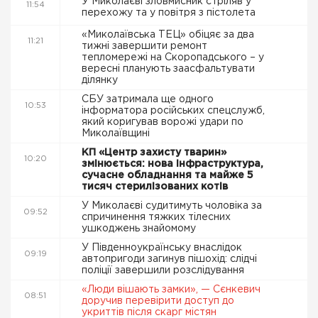
У Миколаєві зловмисник стріляв у
11:54
перехожу та у повітря з пістолета
«Миколаївська ТЕЦ» обіцяє за два
11:21
тижні завершити ремонт
тепломережі на Скоропадського – у
вересні планують заасфальтувати
ділянку
СБУ затримала ще одного
10:53
інформатора російських спецслужб,
який коригував ворожі удари по
Миколаївщині
КП «Центр захисту тварин»
10:20
змінюється: нова інфраструктура,
сучасне обладнання та майже 5
тисяч стерилізованих котів
У Миколаєві судитимуть чоловіка за
09:52
спричинення тяжких тілесних
ушкоджень знайомому
У Південноукраїнську внаслідок
09:19
автопригоди загинув пішохід: слідчі
поліції завершили розслідування
«Люди вішають замки», — Сєнкевич
08:51
доручив перевірити доступ до
укриттів після скарг містян