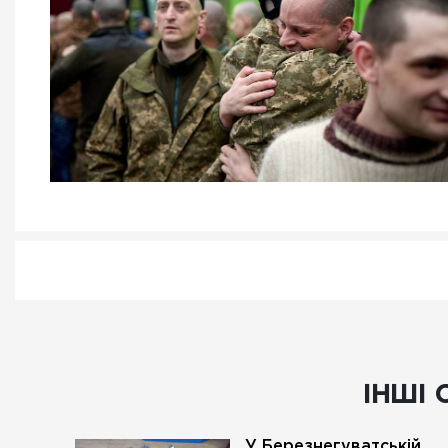
ІНШІ 
У Березнегуватській