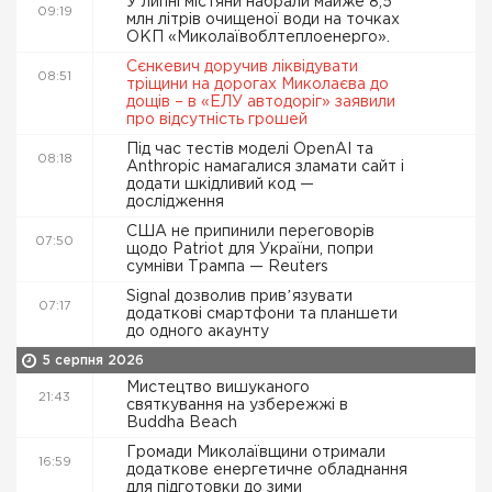
У липні містяни набрали майже 8,5
09:19
млн літрів очищеної води на точках
ОКП «Миколаївоблтеплоенерго».
Сєнкевич доручив ліквідувати
08:51
тріщини на дорогах Миколаєва до
дощів – в «ЕЛУ автодоріг» заявили
про відсутність грошей
Під час тестів моделі OpenAI та
08:18
Anthropic намагалися зламати сайт і
додати шкідливий код —
дослідження
США не припинили переговорів
07:50
щодо Patriot для України, попри
сумніви Трампа — Reuters
Signal дозволив привʼязувати
07:17
додаткові смартфони та планшети
до одного акаунту
5 серпня 2026
Мистецтво вишуканого
21:43
святкування на узбережжі в
Buddha Beach
Громади Миколаївщини отримали
16:59
додаткове енергетичне обладнання
для підготовки до зими