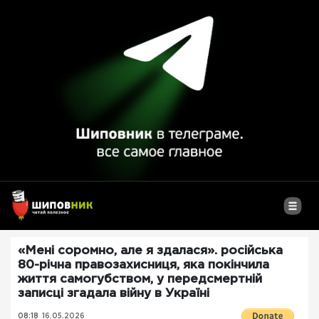
«Мені соромно, але я здалася». російська
80-річна правозахисниця, яка покінчила
життя самогубством, у передсмертній
записці згадала війну в Україні
08:18
16.05.2026