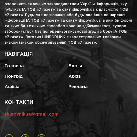
охороняється чинним законодавством України. Інформація, яку
публікує ІА ТОВ «7 газет» та сайт shipovnik.ua є власністю ТОВ
«7 газет». Будь-яке копіювання або будь-яке інше поширення
інформації ІА ТОВ «7 газет» та сайту shipovnik.ua, в якій би формі
та яким би технічним способом воно не здійснювалося, суворо
забороняється без попередньої письмової згоди з боку ІА ТОВ
«7 газет». Логотип ШИПОВНИК є зареєстрованим товарним
знаком (знаком обслуговування) ТОВ «7 газет».
НАВІГАЦІЯ
Головна
Блоги
Лонгрід
Архів
Афіша
Реклама
КОНТАКТИ
shipovnikua@gmail.com