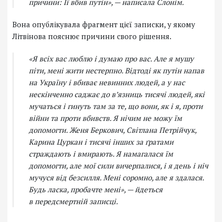
причини: Її вбив путін»
, — написала Слонім.
Вона опублікувала фрагмент цієї записки, у якому
Літвінова пояснює причини свого рішення.
«Я всіх вас люблю і думаю про вас. Але я мушу
піти, мені жити нестерпно. Відтоді як путін напав
на Україну і вбиває невинних людей, а у нас
нескінченно саджає до в’язниць тисячі людей, які
мучаться і гинуть там за те, що вони, як і я, проти
війни та проти вбивств. Я нічим не можу їм
допомогти. Женя Беркович, Світлана Петрійчук,
Карина Цуркан і тисячі інших за ґратами
страждають і вмирають. Я намагалася їм
допомогти, але мої сили вичерпалися, і я день і ніч
мучуся від безсилля. Мені соромно, але я здалася.
Будь ласка, пробачте мені»
, — йдеться
в передсмертній записці.