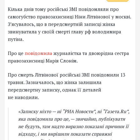
Кілька днів тому російські ЗМІ повідомляли про
самогубство правозахисниці Ніни Літвінової у москві.
З’ясувалось, що в передсмертній записці жінка
звинуватила у своїй смерті главу рф володимира
путіна.
Про це
повідомила
журналістка та двоюрідна сестра
правозахисниці Марія Слонім.
Про смерть Літвінової російські ЗМІ повідомили 13
травня. Зазначалось, що жінка залишила
передсмертну записку, однак її деталей
не наводили.
«Записку ніхто — ні “РИА Новости”, ні “Газета.Ru”,
яка повідомила про це, — звичайно, публікувати
не будуть, там надто виразно показані причини її
відходу, і ми вирішили показати справжні