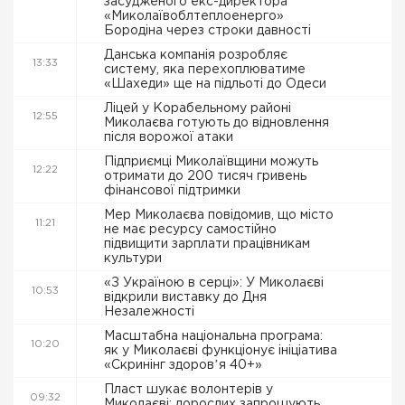
засудженого екс-директора
«Миколаївоблтеплоенерго»
Бородіна через строки давності
Данська компанія розробляє
13:33
систему, яка перехоплюватиме
«Шахеди» ще на підльоті до Одеси
Ліцей у Корабельному районі
12:55
Миколаєва готують до відновлення
після ворожої атаки
Підприємці Миколаївщини можуть
12:22
отримати до 200 тисяч гривень
фінансової підтримки
Мер Миколаєва повідомив, що місто
11:21
не має ресурсу самостійно
підвищити зарплати працівникам
культури
«З Україною в серці»: У Миколаєві
10:53
відкрили виставку до Дня
Незалежності
Масштабна національна програма:
10:20
як у Миколаєві функціонує ініціатива
«Скринінг здоровʼя 40+»
Пласт шукає волонтерів у
09:32
Миколаєві: дорослих запрошують