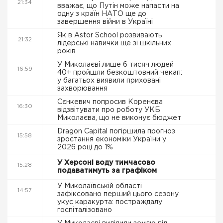
21:34
вважає, що Путін може напасти на
одну з країн НАТО ще до
завершення війни в Україні
Як в Astor School розвивають
21:32
лідерські навички ще зі шкільних
років
У Миколаєві лише 6 тисяч людей
16:59
40+ пройшли безкоштовний чекап:
у багатьох виявили приховані
захворювання
Сєнкевич попросив Коренєва
16:30
відзвітувати про роботу УКБ
Миколаєва, що не виконує бюджет
Dragon Capital погіршила прогноз
15:58
зростання економіки України у
2026 році до 1%
У Херсоні воду тимчасово
15:28
подаватимуть за графіком
У Миколаївській області
14:57
зафіксовано перший цього сезону
укус каракурта: постраждалу
госпіталізовано