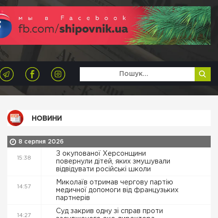
НОВИНИ
8 серпня 2026
З окупованої Херсонщини
15:38
повернули дітей, яких змушували
відвідувати російські школи
Миколаїв отримав чергову партію
14:57
медичної допомоги від французьких
партнерів
Суд закрив одну зі справ проти
14:27