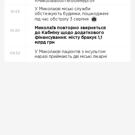
«Миколаївоблтеплоенерго»
У Миколаєві міські служби
10:53
обстежують будинки, пошкоджені
під час обстрілу 3 серпня
Миколаїв повторно звернеться
10:20
до Кабміну щодо додаткового
фінансування: місту бракує 1,1
млрд грн
У Миколаєві пацієнтів з інсультом
09:52
наразі приймають дві міські лікарні