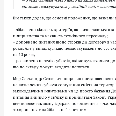
— З урахуванням усього цього на зараз виноситься
він може голосувуватись у сесійній залі, – зазначив
Він також додав, що основні положення, що зазнали 
– збільшено кількість критеріїв, що визначаються в 
підприємства та наявність технічного персоналу;
– доповнено питання щодо строків дії договору в час
років. Але у випадку, якщо немає зауважень до субʼє
на 10 років;
– розширено перелік субʼєктів, які можуть входити до 
що до складу можуть входити депутати.
Мер Олександр Сєнкевич попросив посадовця пояснит
на визначення субʼєкта сортування сміття на територ
законодавчими інціативами чи це просто бажання Де
питання виникло у звʼязку із прийняттям Закону Укр
встановлює так звану ієрархію поводження з відхода
захоронення є найбільш небезпечним.