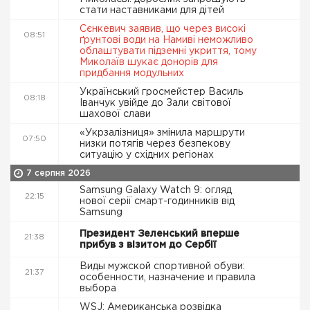
стати наставниками для дітей
Сєнкевич заявив, що через високі
08:51
ґрунтові води на Намиві неможливо
облаштувати підземні укриття, тому
Миколаїв шукає донорів для
придбання модульних
Український гросмейстер Василь
08:18
Іванчук увійде до Зали світової
шахової слави
«Укрзалізниця» змінила маршрути
07:50
низки потягів через безпекову
ситуацію у східних регіонах
7 серпня 2026
Samsung Galaxy Watch 9: огляд
22:15
нової серії смарт-годинників від
Samsung
Президент Зеленський вперше
21:38
прибув з візитом до Сербії
Виды мужской спортивной обуви:
21:37
особенности, назначение и правила
выбора
WSJ: Американська розвідка