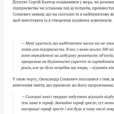
Депутат Сергій Кантор поцікавився у мера, чи розгля
підприємства чи установи під ці потреби, проінвесту
Сєнкевич заявив, що на сьогодні та в найближчому 
щоб інвестувати їх в створення подібних комплексів.
— Мені здається, що найближчим часом ми не змож
лінію для підприємства. В нас з вами всього 300 мі
вони передбачені на добудову розпочатих обʼєктів,
програмою на будівництво укриттів та харчоблоків
років, але це було потрібно ще вчора, – відповів він
У свою чергу, Олександр Сєнкевич погодився з тим, 
вивезення сміття, що призведе до його здорожчання
— Сьогодні вивіз твердих побутових відходів відб
теж ляже в тариф. Звичайно тариф зросте, тут нема
насправді тариф зросте і він буде в тому числі пок