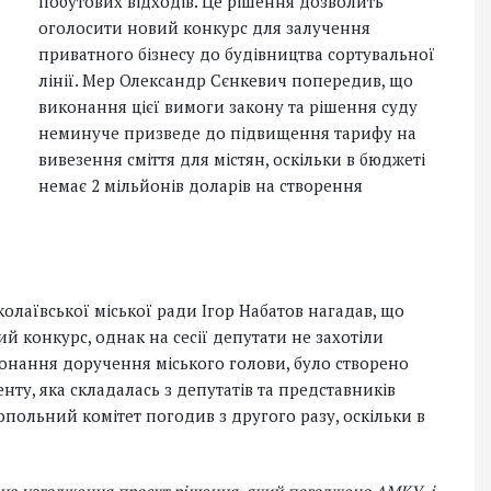
побутових відходів. Це рішення дозволить
оголосити новий конкурс для залучення
приватного бізнесу до будівництва сортувальної
лінії. Мер Олександр Сєнкевич попередив, що
виконання цієї вимоги закону та рішення суду
неминуче призведе до підвищення тарифу на
вивезення сміття для містян, оскільки в бюджеті
немає 2 мільйонів доларів на створення
аївської міської ради Ігор Набатов нагадав, що
 конкурс, однак на сесії депутати не захотіли
онання доручення міського голови, було створено
нту, яка складалась з депутатів та представників
ольний комітет погодив з другого разу, оскільки в