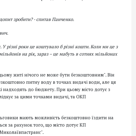
допит зробити? - спитав Панченко.
вич.
 У різні роки це коштувало б різні кошти. Коли ми це з
льйонів на рік, зараз – це мабуть в сотнях мільйонах
ьому житі нічого не може бути безкоштовним". Він
зкоштовно питну воду в точках видачі води, але ця
кі надходять до бюджету. При цьому місто дотує з
лідкує за цими точками видачі, та ОКП
ільговики мають можливість безкоштовно їздити на
ься за рахунок того, що місто дотує КП
"Миколаївпастранс".