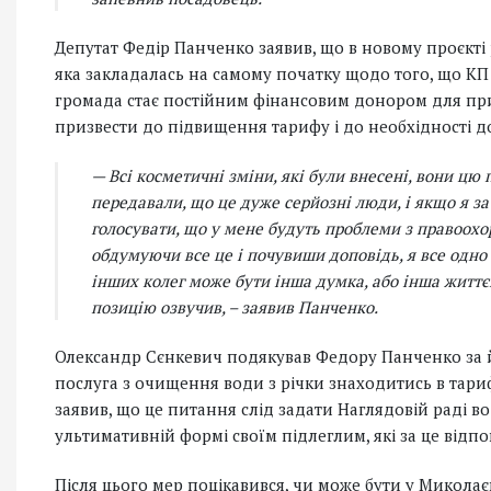
Депутат Федір Панченко заявив, що в новому проєкт
яка закладалась на самому початку щодо того, що КП
громада стає постійним фінансовим донором для пр
призвести до підвищення тарифу і до необхідності до
— Всі косметичні зміни, які були внесені, вони цю 
передавали, що це дуже серйозні люди, і якщо я за
голосувати, що у мене будуть проблеми з правоохор
обдумуючи все це і почувиши доповідь, я все одно 
інших колег може бути інша думка, або інша життєв
позицію озвучив, – заявив Панченко.
Олександр Сєнкевич подякував Федору Панченко за йо
послуга з очищення води з річки знаходитись в тари
заявив, що це питання слід задати Наглядовій раді в
ультимативній формі своїм підлеглим, які за це відп
Після цього мер поцікавився, чи може бути у Миколає