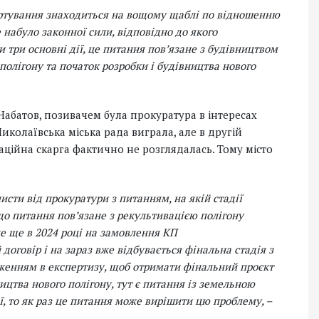
 сортування знаходиться на вощому щаблі по відношенню
е набуло законної сили, відповідно до якого
 три основні дії, це питання повʼязане з будівництвом
 полігону та початок розробки і будівництва нового
 Набатов, позивачем була прокуратура в інтересах
Миколаївська міська рада виграла, але в другій
асаційна скарга фактично не розглядалась. Тому місто
сти від прокуратури з питанням, на якій стадії
що питання повʼязане з рекультивацією полігону
е ще в 2024 році на замовлення КП
оговір і на зараз вже відбувається фінальна стадія з
дженням в експертизу, щоб отримати фінальний проєкт
ицтва нового полігону, тут є питання із земельною
ї, то як раз це питання може вирішити цю проблему, –