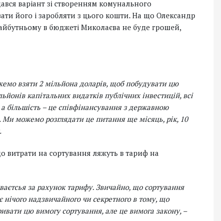
дався варіант зі створенням комунального
вати його і заробляти з цього кошти. На що Олександр
майбутньому в бюджеті Миколаєва не буде грошей,
емо взяти 2 мільйона доларів, щоб побудувати цю
льйонів капітальних видатків публічних інвестицій, всі
 а більшість – це співфінансування з державною
. Ми можемо розглядати це питання ще місяць, рік, 10
.
що витрати на сортування ляжуть в тариф на
.
уваєтсья за рахунок тарифу. Звичайно, що сортування
є нічого надзвичайного чи секретного в тому, що
ривати цю вимогу сортування, але це вимога закону, –