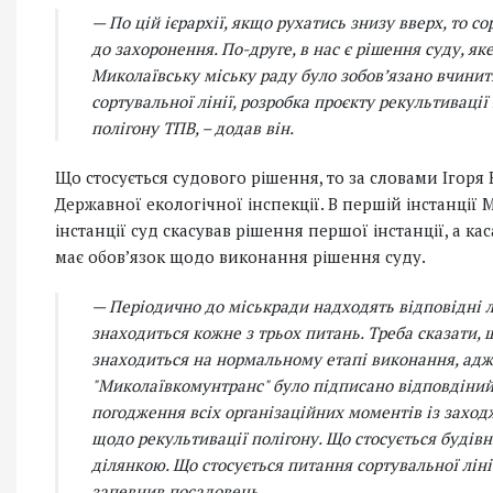
— По цій ієрархії, якщо рухатись знизу вверх, то
до захоронення. По-друге, в нас є рішення суду, як
Миколаївську міську раду було зобовʼязано вчинити
сортувальної лінії, розробка проєкту рекультивації
полігону ТПВ, – додав він.
Що стосується судового рішення, то за словами Ігоря
Державної екологічної інспекції. В першій інстанції 
інстанції суд скасував рішення першої інстанції, а к
має обовʼязок щодо виконання рішення суду.
— Періодично до міськради надходять відповідні ли
знаходиться кожне з трьох питань. Треба сказати, 
знаходиться на нормальному етапі виконання, адж
"Миколаївкомунтранс" було підписано відповдіний д
погодження всіх організаційних моментів із захо
щодо рекультивації полігону. Що стосується будівн
ділянкою. Що стосується питання сортувальної ліні
запевнив посадовець.