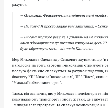
рахунок.
— Олександр Федорович, ви вирішили мені якийсь 
— Ні, чому? Я просто задаю вам запитання, – Сєнке
— Ви самі жодного разу не відповіли на це питання.
вами обговорювали це питання коштувало десь 20 мі
буде обраховуватись, – відповів Панченко.
Мер Миколаєва Олександр Сєнкевич зауважив, що "в ц
наголосив на тому, сьогодні миколаївці отримують бе
послуга фактично сплачується за рахунок податків, я
бюджету КП "Миколаївводоканал", "ДЕЗ Пілот", який с
"Миколаївоблтеплоенерго".
Також він зазначив, що у Миколаєві пенсіонери та п
комунальному транспорті, і знову ж таки, це вдібуваєт
"Миколаївелектротранс" та сплачує компенсацію КП 