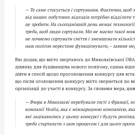
— Те саме стосується і сортування. Фактично, щоб
від наших побутових відходів потрібно відділити ті,
це зробити. На сьогоднішній день немає технології,
треба, щоб люди сортували. Ми не маємо такої мож
не почнемо сортувати сміття і зменшувати кількіс
наш полігон перестане функціонувати, – заявив ме
Він додав, що місто зверталось до Миколаївської ОВА
ділянку для будівництва нового полігону, однак відп
діяти в спосіб щодо проголошення конкурсу для встан
що після оголошення конкурсу місто звернеться до м
організації до участі в конкурсу. За словами мера, ц
— Вчора в Миколаєві перебували гості з Франції, 
компанії Veolia, яка є міжнародною компанією, як
які зацікавились у цьому конкурсі і будуть розгля
треба стартанути з цим процесом і для цього прого