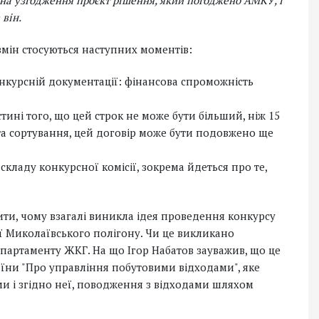
 на узгодження проєкт рішення, який погоджено АМКУ, і
 він.
змін стосуються наступних моментів:
конкурсній документації: фінансова спроможність
тині того, що цей строк не може бути більший, ніж 15
кта сортування, цей договір може бути подовжено ще
складу конкурсної комісії, зокрема йдеться про те,
и, чому взагалі виникла ідея проведення конкурсу
ії Миколаївського полігону. Чи це викликано
партаменту ЖКГ. На що Ігор Набатов зауважив, що це
аїни "Про управління побутовими відходами", яке
ми і згідно неї, поводження з відходами шляхом