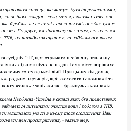
 захоронювати відходи, які можуть бути біорозкладними,
 що не біорозкладні – скло, метал, пластик і хтось має
 яка б робила це на етапі складання сміття в бак, єдине
ливості. По-друге, ми зіштовхнулись з тим, що якщо ми
ть ТПВ, які потрібно захоронити, то найближчим часом
р.
 та сусідніх ОТГ, щоб отримати необхідну земельну
овідних ділянок ніхто не надав. Тому місто вирішило
овлення сортувальної лінії. При цьому він додав,
іжнародних партнерів, щоб заохотити їх компанії та
им конкурсом вже зацікавилась французька компанія.
зокрема Нарбонна-Україна в складі яких був представник
а займається питаннями очистки води і роботою з ТПВ,
дати можливість участі в ньому після оголошення. Нам
лосувати цей проєкт рішення, – заявив мер.