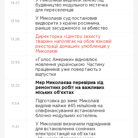
У Миколаєві виділили землю під
14:27
будівництво модульного містечка
для переселенців
У Миколаєві суд постановив
13:56
видворити з країни росіянина,
раніше засудженого за вбивство
Директорка «Центру захисту
13:26
тварин» наполягає на обовʼязковій
реєстрації домашніх улюбленців у
Миколаєві
«Голос Америки» відновлює
12:55
мовлення українською. Частину
працівників уже повертають з
відпустки
Мер Миколаєва перевірив хід
12:22
ремонтних робіт на важливих
міських об'єктах
Підготовка до зими: Миколаїв
11:54
виділив майже ₴45 мільйонів на
співфінансування встановлення
блочно-модульних котелень
У Миколаєві визначили підрядників
11:21
для встановлення сонячних
електростанцій на об’єктах