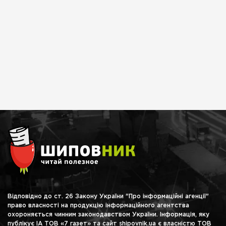
Відповідно до ст. 26 Закону України "Про інформаційні агенції"
право власності на продукцію інформаційного агентства
охороняється чинним законодавством України. Інформація, яку
публікує ІА ТОВ «7 газет» та сайт shipovnik.ua є власністю ТОВ