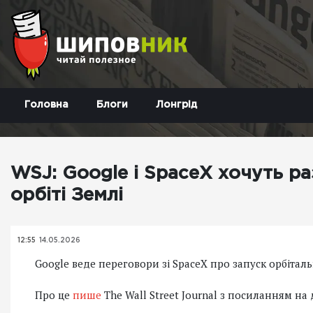
Головна
Блоги
Лонгрід
WSJ: Google і SpaceX хочуть р
орбіті Землі
12:55
14.05.2026
Google веде переговори зі SpaceX про запуск орбіталь
Про це
пише
The Wall Street Journal з посиланням на