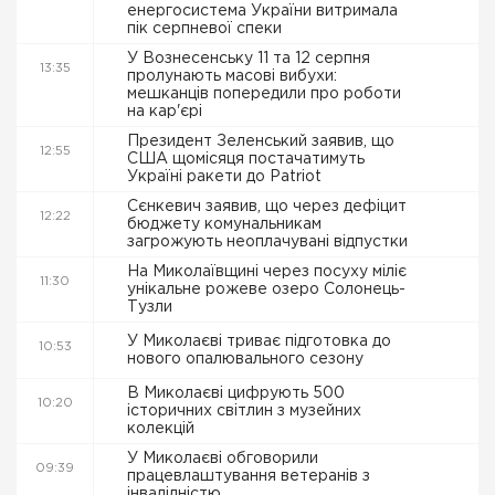
енергосистема України витримала
пік серпневої спеки
У Вознесенську 11 та 12 серпня
13:35
пролунають масові вибухи:
мешканців попередили про роботи
на кар'єрі
Президент Зеленський заявив, що
12:55
США щомісяця постачатимуть
Україні ракети до Patriot
Сєнкевич заявив, що через дефіцит
12:22
бюджету комунальникам
загрожують неоплачувані відпустки
На Миколаївщині через посуху міліє
11:30
унікальне рожеве озеро Солонець-
Тузли
У Миколаєві триває підготовка до
10:53
нового опалювального сезону
В Миколаєві цифрують 500
10:20
історичних світлин з музейних
колекцій
У Миколаєві обговорили
09:39
працевлаштування ветеранів з
інвалідністю