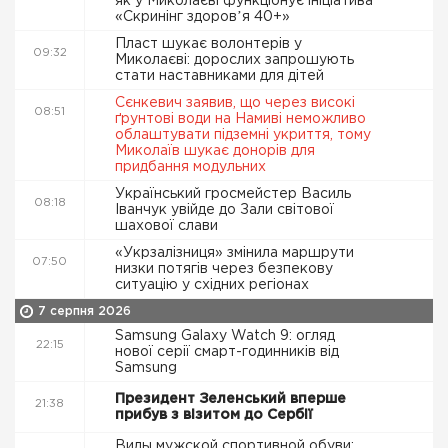
як у Миколаєві функціонує ініціатива
«Скринінг здоровʼя 40+»
Пласт шукає волонтерів у
09:32
Миколаєві: дорослих запрошують
стати наставниками для дітей
Сєнкевич заявив, що через високі
08:51
ґрунтові води на Намиві неможливо
облаштувати підземні укриття, тому
Миколаїв шукає донорів для
придбання модульних
Український гросмейстер Василь
08:18
Іванчук увійде до Зали світової
шахової слави
«Укрзалізниця» змінила маршрути
07:50
низки потягів через безпекову
ситуацію у східних регіонах
7 серпня 2026
Samsung Galaxy Watch 9: огляд
22:15
нової серії смарт-годинників від
Samsung
Президент Зеленський вперше
21:38
прибув з візитом до Сербії
Виды мужской спортивной обуви: