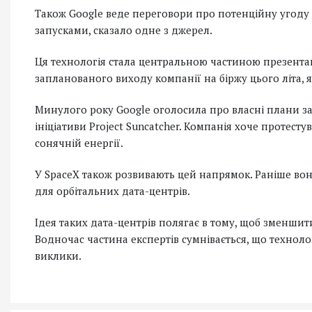
Також Google веде переговори про потенційну угод
запусками, сказало одне з джерел.
Ця технологія стала центральною частиною презентац
запланованого виходу компанії на біржу цього літа, як
Минулого року Google оголосила про власні плани за
ініціативи Project Suncatcher. Компанія хоче протесту
сонячній енергії.
У SpaceX також розвивають цей напрямок. Раніше вон
для орбітальних дата-центрів.
Ідея таких дата-центрів полягає в тому, щоб зменшити
Водночас частина експертів сумнівається, що техноло
виклики.