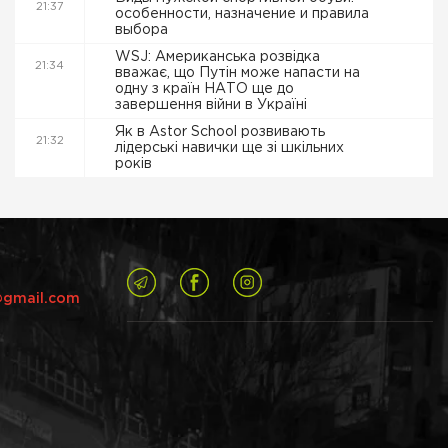
21:37
особенности, назначение и правила
выбора
WSJ: Американська розвідка
21:34
вважає, що Путін може напасти на
одну з країн НАТО ще до
завершення війни в Україні
Як в Astor School розвивають
21:32
лідерські навички ще зі шкільних
років
@gmail.com