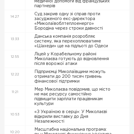
медичної допомоги від французьких
партнерів
Суд закрив одну зі справ проти
14:27
засудженого екс-директора
«Миколаївоблтеплоенерго»
Бородіна через строки давності
Данська компанія розробляє
13:33
систему, яка перехоплюватиме
«Шахеди» ще на підльоті до Одеси
Ліцей у Корабельному районі
12:55
Миколаєва готують до відновлення
після ворожої атаки
Підприємці Миколаївщини можуть
12:22
отримати до 200 тисяч гривень
фінансової підтримки
Мер Миколаєва повідомив, що місто
11:21
не має ресурсу самостійно
підвищити зарплати працівникам
культури
«З Україною в серці»: У Миколаєві
10:53
відкрили виставку до Дня
Незалежності
Масштабна національна програма:
10:20