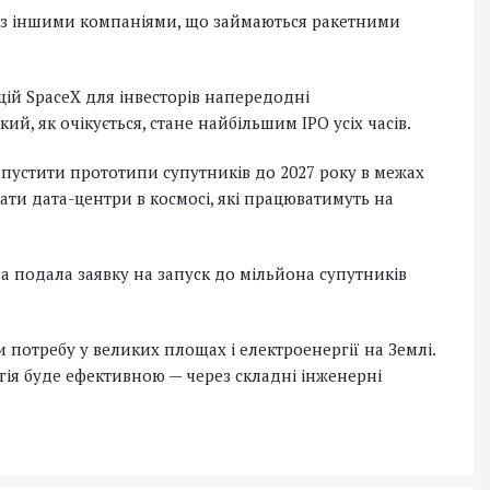
у з іншими компаніями, що займаються ракетними
ій SpaceX для інвесторів напередодні
ий, як очікується, стане найбільшим IPO усіх часів.
пустити прототипи супутників до 2027 року в межах
вати дата-центри в космосі, які працюватимуть на
а подала заявку на запуск до мільйона супутників
 потребу у великих площах і електроенергії на Землі.
гія буде ефективною — через складні інженерні