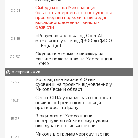
Омбудсман: на Миколаївщині
08:51
більшість звернень про порушення
прав людини надходить від родин
військовополонених і зниклих
безвісти
«Розумна» колонка від OpenAI
08:18
може коштувати від $300 до $400
— Engadget
Окупанти отримали вказівку на
07:50
«вільне полювання» на Херсонщині
– ОВА
8 серпня 2026
Уряд виділив майже ₴10 млн
17:27
субвенції на проєкти відновлення у
Миколаївській області
Сенат США ухвалив законопроєкт
16:31
покійного Грема щодо санкцій
проти росії та Ірану
З окупованої Херсонщини
15:38
повернули дітей, яких змушували
відвідувати російські школи
Миколаїв отримав чергову партію
14:57