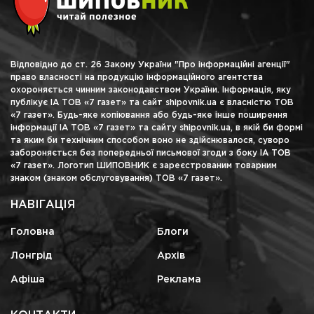
Відповідно до ст. 26 Закону України "Про інформаційні агенції"
право власності на продукцію інформаційного агентства
охороняється чинним законодавством України. Інформація, яку
публікує ІА ТОВ «7 газет» та сайт shipovnik.ua є власністю ТОВ
«7 газет». Будь-яке копіювання або будь-яке інше поширення
інформації ІА ТОВ «7 газет» та сайту shipovnik.ua, в якій би формі
та яким би технічним способом воно не здійснювалося, суворо
забороняється без попередньої письмової згоди з боку ІА ТОВ
«7 газет». Логотип ШИПОВНИК є зареєстрованим товарним
знаком (знаком обслуговування) ТОВ «7 газет».
НАВІГАЦІЯ
Головна
Блоги
Лонгрід
Архів
Афіша
Реклама