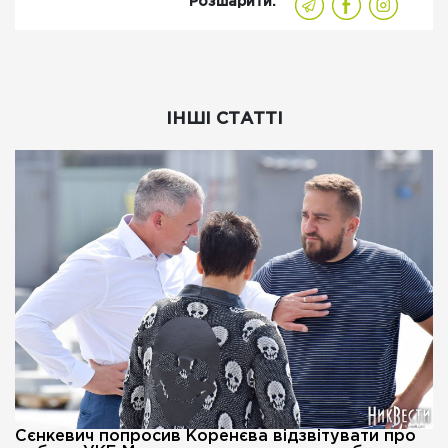
Розшарити:
ІНШІ СТАТТІ
Сєнкевич попросив Коренєва відзвітувати про