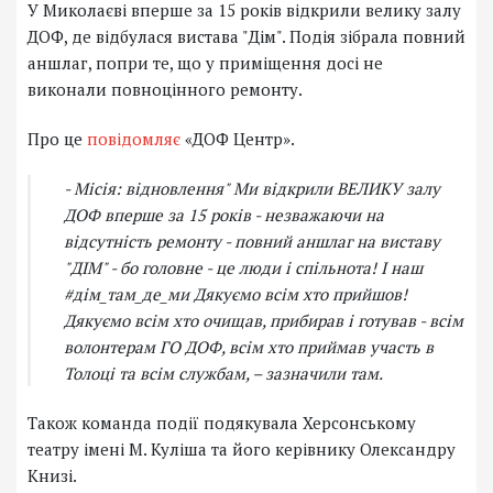
У Миколаєві вперше за 15 років відкрили велику залу
ДОФ, де відбулася вистава "Дім". Подія зібрала повний
аншлаг, попри те, що у приміщення досі не
виконали повноцінного ремонту.
Про це
повідомляє
«ДОФ Центр».
- Місія: відновлення" Ми відкрили ВЕЛИКУ залу
ДОФ вперше за 15 років - незважаючи на
відсутність ремонту - повний аншлаг на виставу
"ДІМ" - бо головне - це люди і спільнота! І наш
#дім_там_де_ми Дякуємо всім хто прийшов!
Дякуємо всім хто очищав, прибирав і готував - всім
волонтерам ГО ДОФ, всім хто приймав участь в
Толоці та всім службам, – зазначили там.
Також команда події подякувала Херсонському
театру імені М. Куліша та його керівнику Олександру
Книзі.