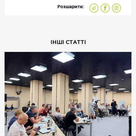
Розшарити:
ІНШІ СТАТТІ