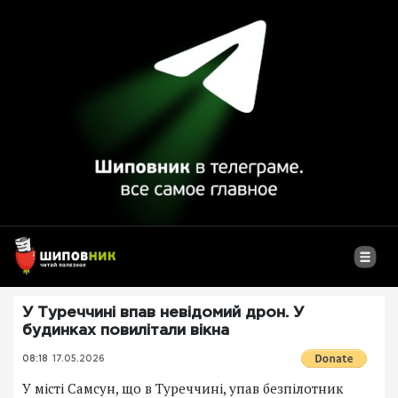
У Туреччині впав невідомий дрон. У
будинках повилітали вікна
08:18
17.05.2026
У місті Самсун, що в Туреччині, упав безпілотник