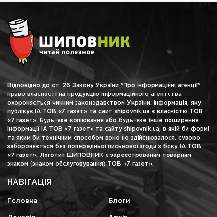
Відповідно до ст. 26 Закону України "Про інформаційні агенції"
право власності на продукцію інформаційного агентства
охороняється чинним законодавством України. Інформація, яку
публікує ІА ТОВ «7 газет» та сайт shipovnik.ua є власністю ТОВ
«7 газет». Будь-яке копіювання або будь-яке інше поширення
інформації ІА ТОВ «7 газет» та сайту shipovnik.ua, в якій би формі
та яким би технічним способом воно не здійснювалося, суворо
забороняється без попередньої письмової згоди з боку ІА ТОВ
«7 газет». Логотип ШИПОВНИК є зареєстрованим товарним
знаком (знаком обслуговування) ТОВ «7 газет».
НАВІГАЦІЯ
Головна
Блоги