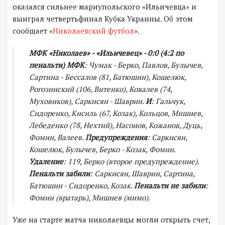
оказался сильнее мариупольского «Ильичевца» и
выиграл четвертьфинал Кубка Украины. Об этом
сообщает «
Николаевский футбол
».
МФК «Николаев» - «Ильичевец» - 0:0 (4:2 по
пенальти)
МФК
: Чумак - Берко, Павлов, Булычев,
Сартина - Бессалов (81, Батюшин), Кошелюк,
Рогозинский (106, Витенко), Ковалев (74,
Муховиков), Саркисян - Шаврин.
И
: Гальчук,
Сидоренко, Кисиль (67, Козак), Кольцов, Мишнев,
Лебеденко (78, Нехтий), Насонов, Кожанов, Дуць,
Фомин, Валеев.
Предупреждения
: Саркисян,
Кошелюк, Булычев, Берко - Козак, Фомин.
Удаление
: 119, Берко (второе предупреждение).
Пенальти забили
: Саркисян, Шаврин, Сартина,
Батюшин - Сидоренко, Козак.
Пенальти не забили
:
Фомин (вратарь), Мишнев (мимо).
Уже на старте матча николаевцы могли открыть счет,