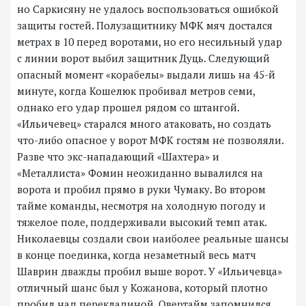
но Саркисяну не удалось воспользоваться ошибкой
защиты гостей. Полузащитнику МФК мяч достался
метрах в 10 перед воротами, но его несильный удар
с линии ворот выбил защитник Дуць. Следующий
опасный момент «корабелы» выдали лишь на 45-й
минуте, когда Кошелюк пробивал метров семи,
однако его удар прошел рядом со штангой.
«Ильичевец» старался много атаковать, но создать
что-либо опасное у ворот МФК гостям не позволяли.
Разве что экс-нападающий «Шахтера» и
«Металлиста» Фомин неожиданно вывалился на
ворота и пробил прямо в руки Чумаку. Во втором
тайме команды, несмотря на холодную погоду и
тяжелое поле, поддерживали высокий темп атак.
Николаевцы создали свои наиболее реальные шансы
в конце поединка, когда незаметный весь матч
Шаврин дважды пробил выше ворот. У «Ильичевца»
отличный шанс был у Кожанова, который плотно
пробил над перекладиной. Овертайм запомнился