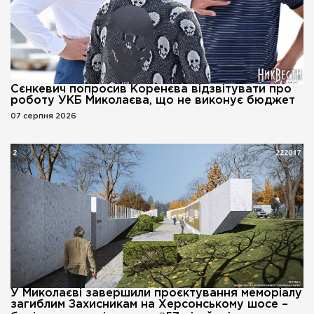
Сєнкевич попросив Коренєва відзвітувати про
роботу УКБ Миколаєва, що не виконує бюджет
07 серпня 2026
У Миколаєві завершили проєктування меморіалу
загиблим Захисникам на Херсонському шосе –