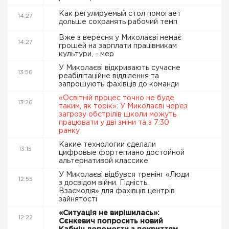
Как регулируемый стол помогает
14:27
дольше сохранять рабочий темп
Вже з вересня у Миколаєві немає
14:27
грошей на зарплати працівникам
культури, - мер
У Миколаєві відкривають сучасне
13:56
реабілітаційне відділення та
запрошують фахівців до команди
«Освітній процес точно не буде
13:26
таким, як торік»: У Миколаєві через
загрозу обстрілів школи можуть
працювати у дві зміни та з 7:30
ранку
Какие технологии сделали
13:15
цифровые фортепиано достойной
альтернативой классике
У Миколаєві відбувся тренінг «Люди
12:55
з досвідом війни. Гідність.
Взаємодія» для фахівців центрів
зайнятості
«Ситуація не вирішилась»:
12:22
Сєнкевич попросить новий