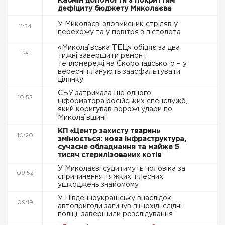
Кабмін допомогти з покриттям
дефіциту бюджету Миколаєва
У Миколаєві зловмисник стріляв у
11:54
перехожу та у повітря з пістолета
«Миколаївська ТЕЦ» обіцяє за два
11:21
тижні завершити ремонт
тепломережі на Скоропадського – у
вересні планують заасфальтувати
ділянку
СБУ затримала ще одного
10:53
інформатора російських спецслужб,
який коригував ворожі удари по
Миколаївщині
КП «Центр захисту тварин»
10:20
змінюється: нова інфраструктура,
сучасне обладнання та майже 5
тисяч стерилізованих котів
У Миколаєві судитимуть чоловіка за
09:52
спричинення тяжких тілесних
ушкоджень знайомому
У Південноукраїнську внаслідок
09:19
автопригоди загинув пішохід: слідчі
поліції завершили розслідування