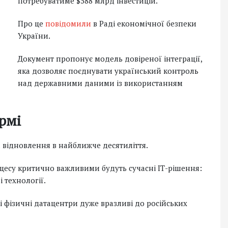
потребуватиме $588 млрд інвестицій.
Про це
повідомили
в Раді економічної безпеки
України.
Документ пропонує модель довіреної інтеграції,
яка дозволяє поєднувати український контроль
над державними даними із використанням
рмі
 відновлення в найближче десятиліття.
оцесу критично важливими будуть сучасні ІТ-рішення:
 технології.
і фізичні датацентри дуже вразливі до російських