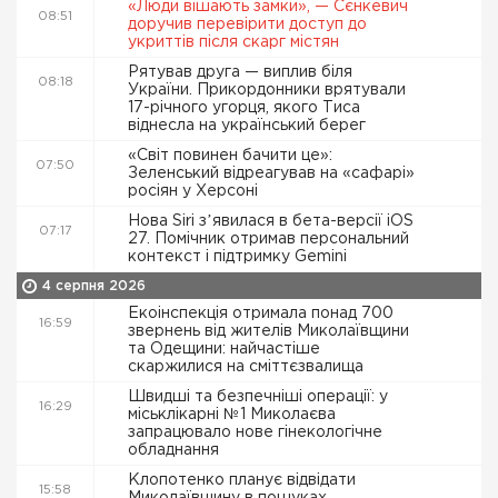
«Люди вішають замки», — Сєнкевич
08:51
доручив перевірити доступ до
укриттів після скарг містян
Рятував друга — виплив біля
08:18
України. Прикордонники врятували
17-річного угорця, якого Тиса
віднесла на український берег
«Світ повинен бачити це»:
07:50
Зеленський відреагував на «сафарі»
росіян у Херсоні
Нова Siri зʼявилася в бета-версії iOS
07:17
27. Помічник отримав персональний
контекст і підтримку Gemini
4 серпня 2026
Екоінспекція отримала понад 700
16:59
звернень від жителів Миколаївщини
та Одещини: найчастіше
скаржилися на сміттєзвалища
Швидші та безпечніші операції: у
16:29
міськлікарні №1 Миколаєва
запрацювало нове гінекологічне
обладнання
Клопотенко планує відвідати
15:58