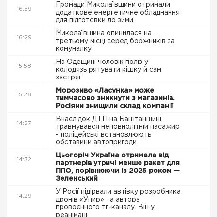
Громади Миколаївщини отримали
16:59
додаткове енергетичне обладнання
для підготовки до зими
Миколаївщина опинилася на
16:29
третьому місці серед боржників за
комуналку
На Одещині чоловік поліз у
15:58
колодязь рятувати кішку й сам
застряг
Морозиво «Ласунка» може
15:28
тимчасово зникнути з магазинів.
Росіяни знищили склад компанії
Внаслідок ДТП на Баштанщині
14:57
травмувався неповнолітній пасажир
- поліцейські встановлюють
обставини автопригоди
Цьогоріч Україна отримала від
14:32
партнерів утричі менше ракет для
ППО, порівнюючи із 2025 роком —
Зеленський
У Росії підірвали автівку розробника
14:29
дронів «Упир» та автора
провоєнного тг-каналу. Він у
реанімації