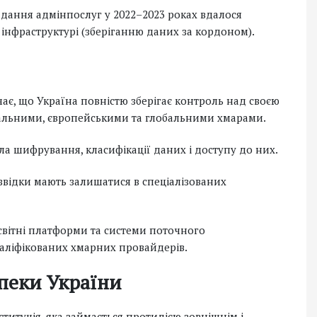
адання адмінпослуг у 2022–2023 роках вдалося
інфраструктурі (зберіганню даних за кордоном).
ає, що Україна повністю зберігає контроль над своєю
нальними, європейськими та глобальними хмарами.
ла шифрування, класифікації даних і доступу до них.
озвідки мають залишатися в спеціалізованих
світні платформи та системи поточного
валіфікованих хмарних провайдерів.
зпеки України
титуція, яка займається протидією зовнішнім і