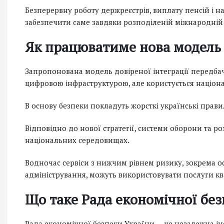
Безперервну роботу держреєстрів, виплату пенсій і н
забезпечити саме завдяки розподіленій міжнародній 
Як працюватиме нова модель
Запропонована модель довіреної інтеграції передбач
цифровою інфраструктурою, але користується націо
В основу безпеки покладуть жорсткі українські прави
Відповідно до нової стратегії, системи оборони та р
національних середовищах.
Водночас сервіси з нижчим рівнем ризику, зокрема о
адміністрування, можуть використовувати послуги к
Що таке Рада економічної бе
Рада економічної безпеки України — це незалежна інс