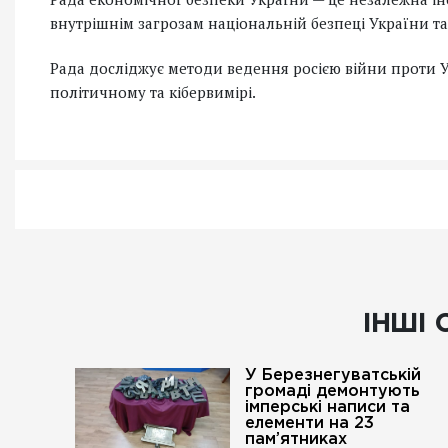
внутрішнім загрозам національній безпеці України та 
Рада досліджує методи ведення росією війни проти У
політичному та кібервимірі.
ІНШІ 
У Березнегуватській
громаді демонтують
імперські написи та
елементи на 23
пам’ятниках