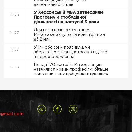
Миколаївщину в пошуках
автентичних страв
У Херсонській МВА затвердили
15:28
Програму містобудівної
діяльності на наступні 3 роки
Для госпіталю ветеранів у
14:57
Миколаєві закуплять нові ліфти за
₴3,2 млн
У Міноборони пояснили, чи
14:27
зберігатиметься відстрочка під час
її переоформлення
Понад 170 жителів Миколаївщини
13:56
навчилися новим професіям: більше
половини з них працевлаштувалися
@gmail.com