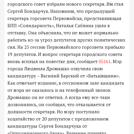
городского совет избрали нового секретаря. Им стал
Сергей Бондарчук. Напомним, что предыдущий
секретарь горсовета Первомайска, представляющая
БПП «Солидарность», Наталья Саблина ушла в
отставку. Она объяснила, что не может нормально
работать из-за угроз депутатов других политических
сил. На 25 сессию Первомайского горсовета прибыло
19 депутатов. И вопрос секретаря городского совета
вновь всплыл на повестке дня, сообщает
05161
. Мэр
города Людмила Дромашко озвучила свою
кандидатуру – Василий Барский от «Батьківщини».
Как отмечает издание, в сессионном зале кандидата
от мэра не оказалось и на телефонный звонок
Дромашко он не ответил. А когда ему все-таки
дозвонились, он сообщил, что отказывается от
должности секретаря. Но мэру поступило
ходатайство от 20 депутатов с предложением
кандидатуры Сергея Бондарчука от
«Оппозиционного блока». Решение принято