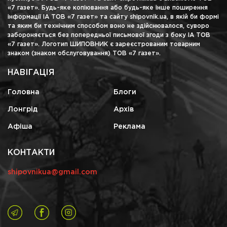
«7 газет». Будь-яке копіювання або будь-яке інше поширення
інформації ІА ТОВ «7 газет» та сайту shipovnik.ua, в якій би формі
та яким би технічним способом воно не здійснювалося, суворо
забороняється без попередньої письмової згоди з боку ІА ТОВ
«7 газет». Логотип ШИПОВНИК є зареєстрованим товарним
знаком (знаком обслуговування) ТОВ «7 газет».
НАВІГАЦІЯ
Головна
Блоги
Лонгрід
Архів
Афіша
Реклама
КОНТАКТИ
shipovnikua@gmail.com