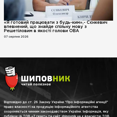
«Я готовий працювати з будь-ким»,- Сєнкевич
впевнений, що знайде спільну мову з
Решетіловим в якості голови ОВА
07 серпня 2026
Відповідно до ст. 26 Закону України "Про інформаційні агенції"
право власності на продукцію інформаційного агентства
охороняється чинним законодавством України. Інформація, яку
публікує ІА ТОВ «7 газет» та сайт shipovnik.ua є власністю ТОВ