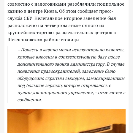
совместно с налоговиками разоблачили подпольное
казино в центре Киева. Об этом сообщает пресс-
служба СБУ. Нелегальное игорное заведение был
расположено на четвертом этаже одного из
крупнейших торгово-развлекательных центров в
Шевченковском районе столицы.
– Попасть в казино могли исключительно клиенты,
которые внесены в соответствующую базу после
дополнительного звонка администратору. В случае
появления правоохранителей, заведение было
оборудовано скрытым выходом, замаскированным
под большое зеркало, которое открывалось с
пульта дистанционного управления, – отмечается в
сообщении.