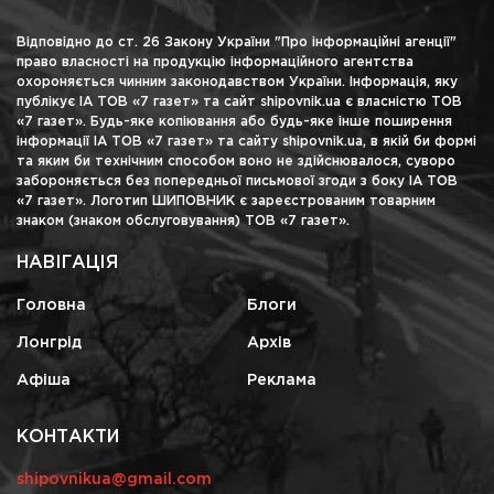
Відповідно до ст. 26 Закону України "Про інформаційні агенції"
право власності на продукцію інформаційного агентства
охороняється чинним законодавством України. Інформація, яку
публікує ІА ТОВ «7 газет» та сайт shipovnik.ua є власністю ТОВ
«7 газет». Будь-яке копіювання або будь-яке інше поширення
інформації ІА ТОВ «7 газет» та сайту shipovnik.ua, в якій би формі
та яким би технічним способом воно не здійснювалося, суворо
забороняється без попередньої письмової згоди з боку ІА ТОВ
«7 газет». Логотип ШИПОВНИК є зареєстрованим товарним
знаком (знаком обслуговування) ТОВ «7 газет».
НАВІГАЦІЯ
Головна
Блоги
Лонгрід
Архів
Афіша
Реклама
КОНТАКТИ
shipovnikua@gmail.com