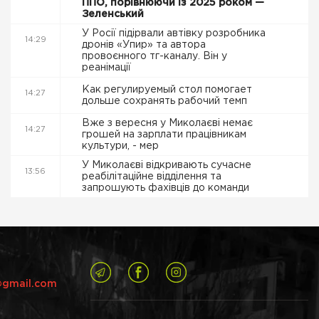
ППО, порівнюючи із 2025 роком —
Зеленський
У Росії підірвали автівку розробника
14:29
дронів «Упир» та автора
провоєнного тг-каналу. Він у
реанімації
Как регулируемый стол помогает
14:27
дольше сохранять рабочий темп
Вже з вересня у Миколаєві немає
14:27
грошей на зарплати працівникам
культури, - мер
У Миколаєві відкривають сучасне
13:56
реабілітаційне відділення та
запрошують фахівців до команди
@gmail.com