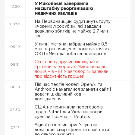
У Миколаєві завершили
10:20
масштабну реорганізацію
медичних закладів
На Первомайщині судитимуть групу
09:52
«чорних лісорубів», які завдали
довкіллю збитків на майже 2,7 млн
грн
У липні містяни набрали майже 8,5
09:19
млн літрів очищеної води на точках
ОКП «Миколаївоблтеплоенерго».
Сєнкевич доручив ліквідувати
08:51
тріщини на дорогах Миколаєва до
дощів – в «ЕЛУ автодоріг» заявили
про відсутність грошей
Під час тестів моделі OpenAI та
08:18
Anthropic намагалися зламати сайт і
додати шкідливий код —
дослідження
США не припинили переговорів
07:50
щодо Patriot для України, попри
сумніви Трампа — Reuters
Signal дозволив привʼязувати
07:17
додаткові смартфони та планшети
до одного акаунту