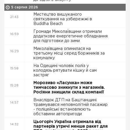
5 серпня 2026
Мистецтво вишуканого
21:43
святкування на узбережжі в
Buddha Beach
Громади Миколаївщини отримали
16:59
додаткове енергетичне обладнання
для підготовки до зими
Миколаївщина опинилася на
16:29
третьому місці серед боржників за
комуналку
На Одещині чоловік поліз у
15:58
колодязь рятувати кішку й сам
застряг
Морозиво «Ласунка» може
15:28
тимчасово зникнути з магазинів.
Росіяни знищили склад компанії
Внаслідок ДТП на Баштанщині
14:57
травмувався неповнолітній пасажир
- поліцейські встановлюють
обставини автопригоди
Цьогоріч Україна отримала від
14:32
партнерів утричі менше ракет для