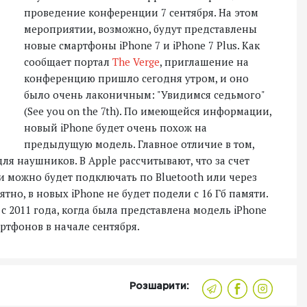
проведение конференции 7 сентября. На этом
мероприятии, возможно, будут представлены
новые смартфоны iPhone 7 и iPhone 7 Plus. Как
сообщает портал
The Verge
, приглашение на
конференцию пришло сегодня утром, и оно
было очень лаконичным: "Увидимся седьмого"
(See you on the 7th). По имеющейся информации,
новый iPhone будет очень похож на
предыдущую модель. Главное отличие в том,
для наушников. В Apple рассчитывают, что за счет
и можно будет подключать по Bluetooth или через
оятно, в новых iPhone не будет подели с 16 Гб памяти.
 2011 года, когда была представлена модель iPhone
ртфонов в начале сентября.
Розшарити: