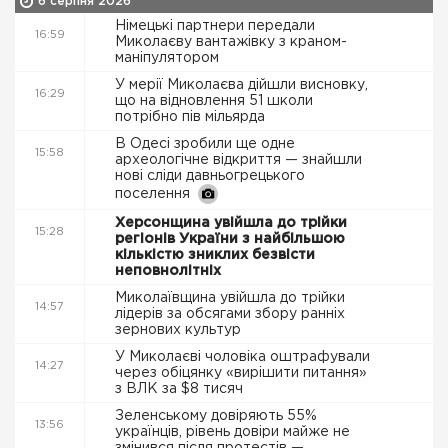
6 серпня 2026
Німецькі партнери передали
16:59
Миколаєву вантажівку з краном-
маніпулятором
У мерії Миколаєва дійшли висновку,
16:29
що на відновлення 51 школи
потрібно пів мільярда
В Одесі зробили ще одне
15:58
археологічне відкриття — знайшли
нові сліди давньогрецького
поселення
Херсонщина увійшла до трійки
15:28
регіонів України з найбільшою
кількістю зниклих безвісти
неповнолітніх
Миколаївщина увійшла до трійки
14:57
лідерів за обсягами збору ранніх
зернових культур
У Миколаєві чоловіка оштрафували
14:27
через обіцянку «вирішити питання»
з ВЛК за $8 тисяч
Зеленському довіряють 55%
13:56
українців, рівень довіри майже не