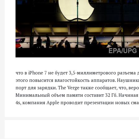
что в iPhone 7 не будет 3,5-миллиметрового разъема 
этого повысится влагостойкость аппаратов. Наушник
порт для зарядки. The Verge также сообщает, что, вер
Минимальный объем памяти составит 32 Гб. Начиная с
4s, компания Apple проводит презентации новых сма