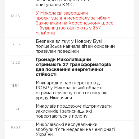
змінився після протестів —
опитування КМІС
У Миколаєві завершили
13:26
проєктування меморіалу загиблим
Захисникам на Херсонському шосе
– будівництво оцінюють у ₴57
мільйонів
Безпека влітку: у Новому Бузі
12:55
поліцейська навчала дітей основним
правилам поведінки
Громади Миколаївщини
12:22
отримають 27 трансформаторів
для посилення енергетичної
стійкості
Міжнародне партнерство в дії:
11:54
РОВР у Миколаївській області
отримав сучасну спецтехніку від
уряду Німеччини
Миколаїв продовжує підтримувати
11:21
захисників і захисниць, які
повертаються з полону
Миколаївські веслувальники
10:53
здобули п’ять медалей на чемпіонаті
України