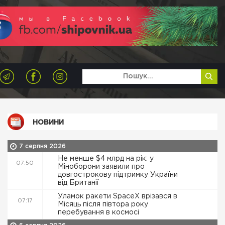
НОВИНИ
7 серпня 2026
Не менше $4 млрд на рік: у
07:50
Міноборони заявили про
довгострокову підтримку України
від Британії
Уламок ракети SpaceX врізався в
07:17
Місяць після півтора року
перебування в космосі