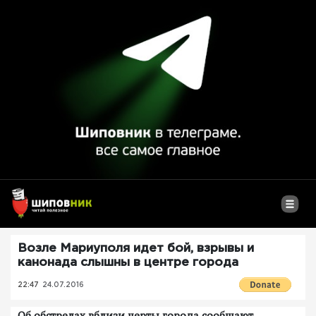
Возле Мариуполя идет бой, взрывы и
канонада слышны в центре города
22:47
24.07.2016
Об обстрелах вблизи черты города сообщают