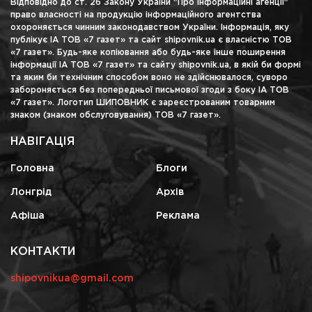
Відповідно до ст. 26 Закону України "Про інформаційні агенції"
право власності на продукцію інформаційного агентства
охороняється чинним законодавством України. Інформація, яку
публікує ІА ТОВ «7 газет» та сайт shipovnik.ua є власністю ТОВ
«7 газет». Будь-яке копіювання або будь-яке інше поширення
інформації ІА ТОВ «7 газет» та сайту shipovnik.ua, в якій би формі
та яким би технічним способом воно не здійснювалося, суворо
забороняється без попередньої письмової згоди з боку ІА ТОВ
«7 газет». Логотип ШИПОВНИК є зареєстрованим товарним
знаком (знаком обслуговування) ТОВ «7 газет».
НАВІГАЦІЯ
Головна
Блоги
Лонгрід
Архів
Афіша
Реклама
КОНТАКТИ
shipovnikua@gmail.com