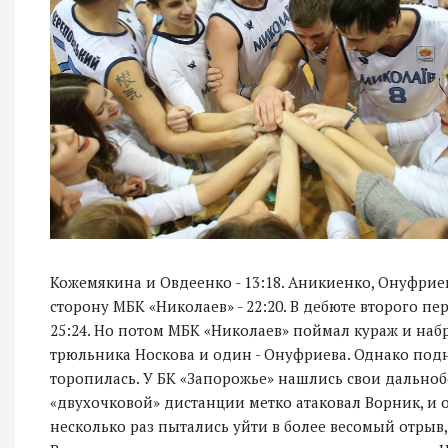
Кожемякина и Овдеенко - 13:18. Аникиенко, Онуфрие
сторону МБК «Николаев» - 22:20. В дебюте второго п
25:24. Но потом МБК «Николаев» поймал кураж и набр
трюльника Носкова и один - Онуфриева. Однако под
торопилась. У БК «Запорожье» нашлись свои дально
«двухочковой» дистанции метко атаковал Ворник, и о
несколько раз пытались уйти в более весомый отрыв,