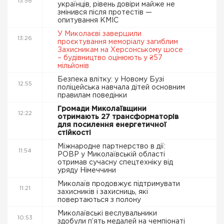
13:56
українців, рівень довіри майже не
змінився після протестів —
опитування КМІС
У Миколаєві завершили
13:26
проєктування меморіалу загиблим
Захисникам на Херсонському шосе
– будівництво оцінюють у ₴57
мільйонів
Безпека влітку: у Новому Бузі
12:55
поліцейська навчала дітей основним
правилам поведінки
Громади Миколаївщини
12:22
отримають 27 трансформаторів
для посилення енергетичної
стійкості
Міжнародне партнерство в дії:
11:54
РОВР у Миколаївській області
отримав сучасну спецтехніку від
уряду Німеччини
Миколаїв продовжує підтримувати
11:21
захисників і захисниць, які
повертаються з полону
Миколаївські веслувальники
10:53
здобули п’ять медалей на чемпіонаті