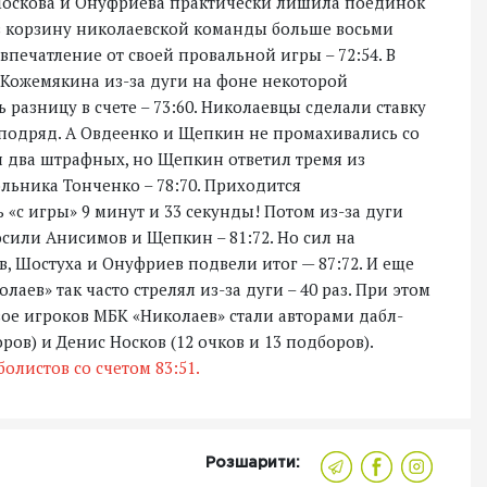
 Носкова и Онуфриева практически лишила поединок
 в корзину николаевской команды больше восьми
впечатление от своей провальной игры – 72:54. В
Кожемякина из-за дуги на фоне некоторой
разницу в счете – 73:60. Николаевцы сделали ставку
в подряд. А Овдеенко и Щепкин не промахивались со
л два штрафных, но Щепкин ответил тремя из
юльника Тонченко – 78:70. Приходится
 «с игры» 9 минут и 33 секунды! Потом из-за дуги
сили Анисимов и Щепкин – 81:72. Но сил на
в, Шостуха и Онуфриев подвели итог — 87:72. И еще
аев» так часто стрелял из-за дуги – 40 раз. При этом
вое игроков МБК «Николаев» стали авторами дабл-
ров) и Денис Носков (12 очков и 13 подборов).
олистов со счетом 83:51.
Розшарити: