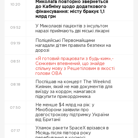
Миколаїв повторно звернеться
10:20
до Кабміну щодо додаткового
фінансування: місту бракує 1,1
млрд грн
У Миколаєві пацієнтів з інсультом
09:52
наразі приймають дві міські лікарні
Поліцейські Первомайщини
09:19
нагадали дітям правила безпеки на
дорозі
«Я готовий працювати з будь-ким»,-
08:51
Сєнкевич впевнений, що знайде
спільну мову з Решетіловим в якості
голови ОВА
Поспішав на концерт The Weeknd.
08:18
Киянин, який не мав документів для
виїзду за кордон, намагався
підкупити прикордонника
Не менше $4 млрд на рік: у
07:50
Міноборони заявили про
довгострокову підтримку України
від Британії
Уламок ракети SpaceX врізався в
07:17
Місяць після півтора року