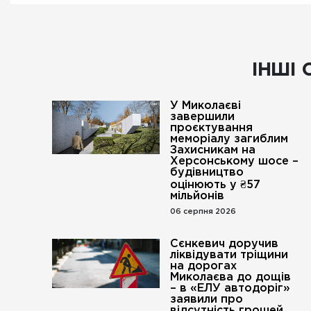
ІНШІ 
У Миколаєві
завершили
проєктування
меморіалу загиблим
Захисникам на
Херсонському шосе –
будівництво
оцінюють у ₴57
мільйонів
06 серпня 2026
Сєнкевич доручив
ліквідувати тріщини
на дорогах
Миколаєва до дощів
– в «ЕЛУ автодоріг»
заявили про
відсутність грошей