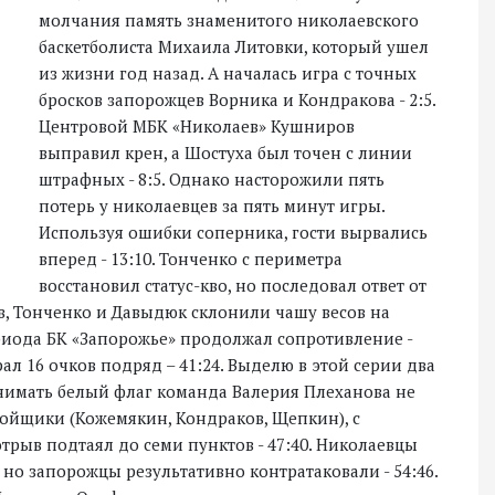
молчания память знаменитого николаевского
баскетболиста Михаила Литовки, который ушел
из жизни год назад. А началась игра с точных
бросков запорожцев Ворника и Кондракова - 2:5.
Центровой МБК «Николаев» Кушниров
выправил крен, а Шостуха был точен с линии
штрафных - 8:5. Однако насторожили пять
потерь у николаевцев за пять минут игры.
Используя ошибки соперника, гости вырвались
вперед - 13:10. Тонченко с периметра
восстановил статус-кво, но последовал ответ от
в, Тонченко и Давыдюк склонили чашу весов на
ериода БК «Запорожье» продолжал сопротивление -
ал 16 очков подряд – 41:24. Выделю в этой серии два
нимать белый флаг команда Валерия Плеханова не
бойщики (Кожемякин, Кондраков, Щепкин), с
трыв подтаял до семи пунктов - 47:40. Николаевцы
 но запорожцы результативно контратаковали - 54:46.