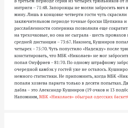
В третьем периоде серия из четырех трюльников от
интриги – 71:48. Запорожцы не могли забросить мяч
мину. Лишь в концовке четверти гости чуть скрасили 
заключительном периоде точные броски Щепкина и 
расслабленности соперника позволили еще сократить 
на трехочковые, но она не сыграла - шесть промахо
средней дистанции – 73:67. Наконец, Кушниров попа
четырех – 75:70. Чуть попустило «Надежду» после тр
констатировать, что МБК «Николаев» не мог забросить
попал Онуфриев – 81:70. По одному штрафному забро
очередной камбэк у гостей уже не осталось. Кушниро
немного статистики. Не припомнить, когда МБК «Никол
попали хозяева паркета только в десяти попытках. Д
дабла – это Александр Кушниров (19 очков и 13 подбо
Напомним,
МБК «Николаев» обыграл одесских баскетб