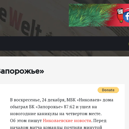
Запорожье»
В воскресенье, 24 декабря, МБК «Николаев» дома
обыграл БК «Запорожье» 87:62 и ушел на
новогодние каникулы на четвертом месте.
Об этом пишут
Николаевские новости
. Перед
началом матча команды почтили минутой