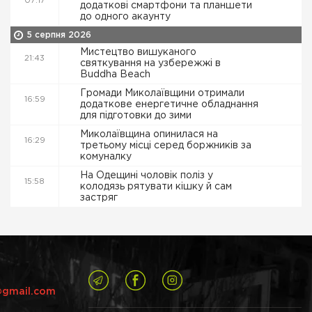
07:17
додаткові смартфони та планшети
до одного акаунту
5 серпня 2026
Мистецтво вишуканого
21:43
святкування на узбережжі в
Buddha Beach
Громади Миколаївщини отримали
16:59
додаткове енергетичне обладнання
для підготовки до зими
Миколаївщина опинилася на
16:29
третьому місці серед боржників за
комуналку
На Одещині чоловік поліз у
15:58
колодязь рятувати кішку й сам
застряг
@gmail.com