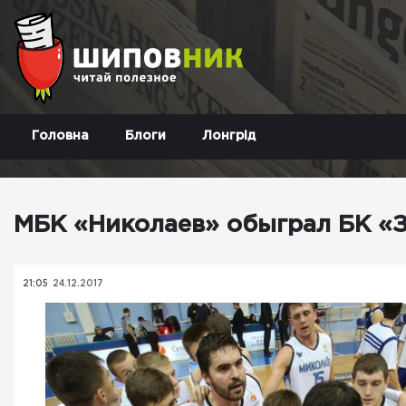
Головна
Блоги
Лонгрід
МБК «Николаев» обыграл БК «
21:05
24.12.2017