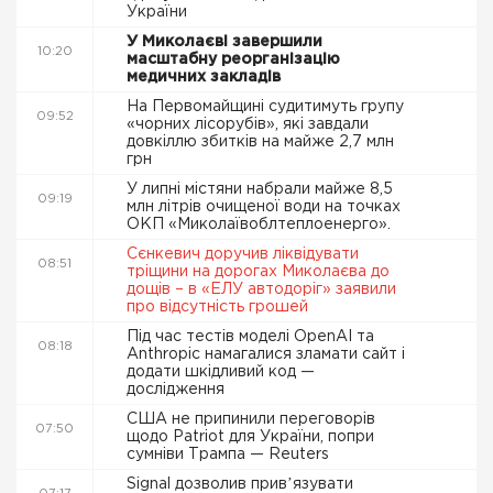
України
У Миколаєві завершили
10:20
масштабну реорганізацію
медичних закладів
На Первомайщині судитимуть групу
09:52
«чорних лісорубів», які завдали
довкіллю збитків на майже 2,7 млн
грн
У липні містяни набрали майже 8,5
09:19
млн літрів очищеної води на точках
ОКП «Миколаївоблтеплоенерго».
Сєнкевич доручив ліквідувати
08:51
тріщини на дорогах Миколаєва до
дощів – в «ЕЛУ автодоріг» заявили
про відсутність грошей
Під час тестів моделі OpenAI та
08:18
Anthropic намагалися зламати сайт і
додати шкідливий код —
дослідження
США не припинили переговорів
07:50
щодо Patriot для України, попри
сумніви Трампа — Reuters
Signal дозволив привʼязувати