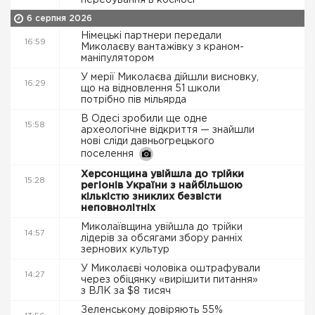
перебування в космосі
6 серпня 2026
Німецькі партнери передали
16:59
Миколаєву вантажівку з краном-
маніпулятором
У мерії Миколаєва дійшли висновку,
16:29
що на відновлення 51 школи
потрібно пів мільярда
В Одесі зробили ще одне
15:58
археологічне відкриття — знайшли
нові сліди давньогрецького
поселення
Херсонщина увійшла до трійки
15:28
регіонів України з найбільшою
кількістю зниклих безвісти
неповнолітніх
Миколаївщина увійшла до трійки
14:57
лідерів за обсягами збору ранніх
зернових культур
У Миколаєві чоловіка оштрафували
14:27
через обіцянку «вирішити питання»
з ВЛК за $8 тисяч
Зеленському довіряють 55%