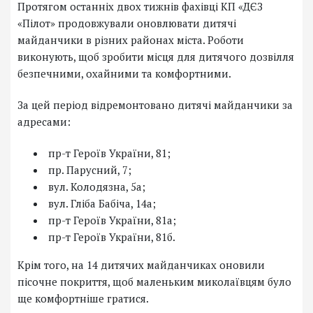
Протягом останніх двох тижнів фахівці КП «ДЄЗ
«Пілот» продовжували оновлювати дитячі
майданчики в різних районах міста. Роботи
виконують, щоб зробити місця для дитячого дозвілля
безпечними, охайними та комфортними.
За цей період відремонтовано дитячі майданчики за
адресами:
пр-т Героїв України, 81;
пр. Парусний, 7;
вул. Колодязна, 5а;
вул. Гліба Бабіча, 14а;
пр-т Героїв України, 81а;
пр-т Героїв України, 81б.
Крім того, на 14 дитячих майданчиках оновили
пісочне покриття, щоб маленьким миколаївцям було
ще комфортніше гратися.