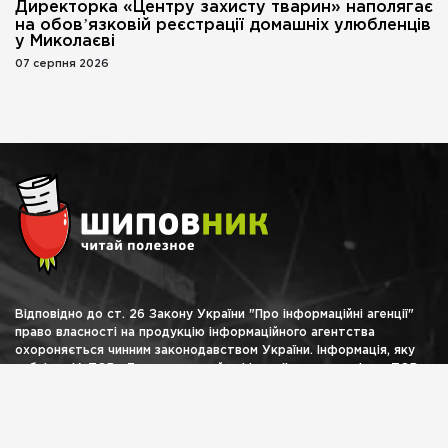
Директорка «Центру захисту тварин» наполягає
на обовʼязковій реєстрації домашніх улюбленців
у Миколаєві
07 серпня 2026
Відповідно до ст. 26 Закону України "Про інформаційні агенції"
право власності на продукцію інформаційного агентства
охороняється чинним законодавством України. Інформація, яку
публікує ІА ТОВ «7 газет» та сайт shipovnik.ua є власністю ТОВ
«7 газет». Будь-яке копіювання або будь-яке інше поширення
інформації ІА ТОВ «7 газет» та сайту shipovnik.ua, в якій би формі
та яким би технічним способом воно не здійснювалося, суворо
забороняється без попередньої письмової згоди з боку ІА ТОВ