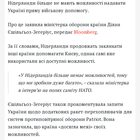
Нідерланди більше не мають можливості надавати
Україні пряму військову допомогу.
Про це заявила міністерка оборони країни Ділан
Єшільґьоз-Зегеріус, передає
Bloomberg
.
За її словами, Нідерланди продовжать закликати
інші країни допомагати Києву, однак самі вже
використали всі доступні можливості.
«У Нідерландів більше немає можливостей, тому
що ми зробили дуже багато»
, – сказала міністерка
в інтерв’ю на полях саміту НАТО.
Єшільґьоз-Зегеріус також прокоментувала запити
України щодо додаткових ракет-перехоплювачів для
систем протиповітряної оборони Patriot. Вона
зазначила, що країна «досягла межі» своїх
можливостей.